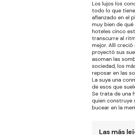
Los lujos los co
todo lo que tien
afianzado en el p
muy bien de qué s
hoteles cinco est
transcurre al rit
mejor. Allí creci
proyectó sus sueñ
asoman las sombr
sociedad, los má
reposar en las so
La suya una conmo
de esos que suel
Se trata de una h
quien construye 
bucear en la mem
Las más le