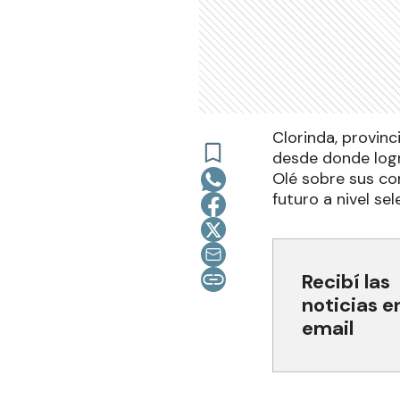
Clorinda, provinc
desde donde logr
Olé sobre sus com
futuro a nivel s
Recibí las
noticias e
email