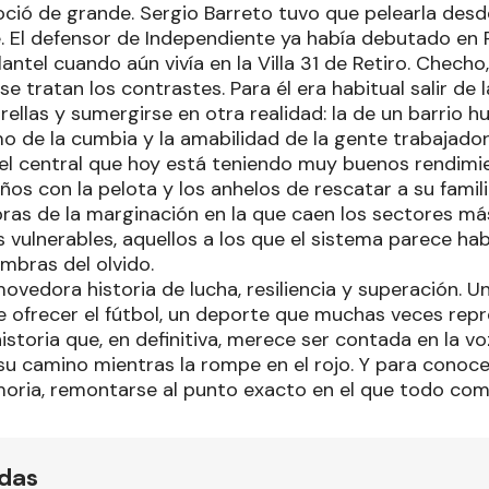
noció de grande. Sergio Barreto tuvo que pelearla des
e. El defensor de Independiente ya había debutado en 
lantel cuando aún vivía en la Villa 31 de Retiro. Chec
e tratan los contrastes. Para él era habitual salir de
rellas y sumergirse en otra realidad: la de un barrio h
mo de la cumbia y la amabilidad de la gente trabajado
ó el central que hoy está teniendo muy buenos rendimien
os con la pelota y los anhelos de rescatar a su famili
as de la marginación en la que caen los sectores má
s vulnerables, aquellos a los que el sistema parece h
mbras del olvido.
vedora historia de lucha, resiliencia y superación. U
e ofrecer el fútbol, un deporte que muchas veces repr
istoria que, en definitiva, merece ser contada en la v
su camino mientras la rompe en el rojo. Y para conoce
oria, remontarse al punto exacto en el que todo com
ídas