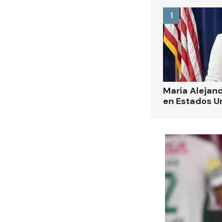
1
María Alejand
en Estados U