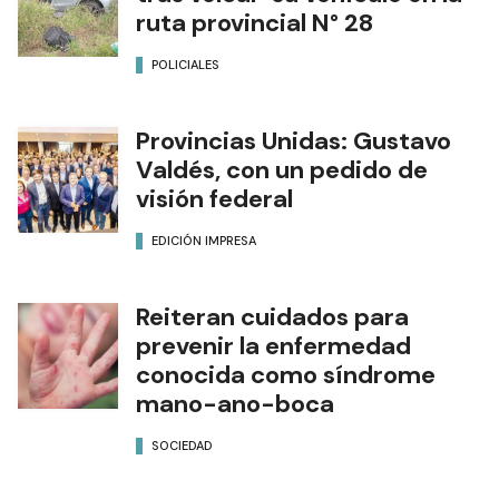
Un efectivo policial falleció
tras volcar su vehículo en la
ruta provincial N° 28
POLICIALES
Provincias Unidas: Gustavo
Valdés, con un pedido de
visión federal
EDICIÓN IMPRESA
Reiteran cuidados para
prevenir la enfermedad
conocida como síndrome
mano-ano-boca
SOCIEDAD