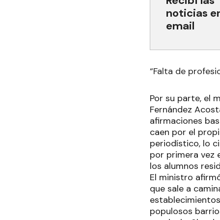
Recibí las
noticias e
email
“Falta de profesi
Por su parte, el 
Fernández Acosta
afirmaciones bas
caen por el prop
periodístico, lo 
por primera vez e
los alumnos resi
El ministro afir
que sale a camin
establecimientos
populosos barrio