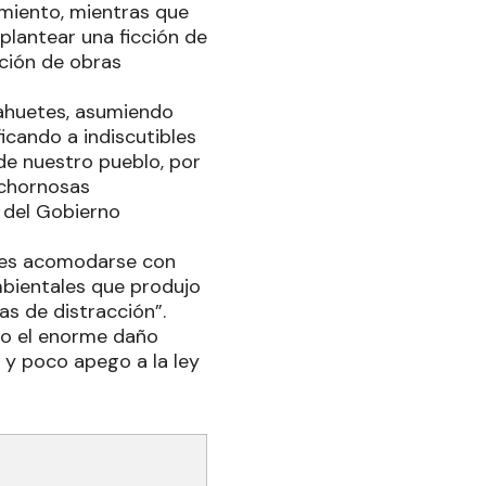
amiento, mientras que
plantear una ficción de
eción de obras
ahuetes, asumiendo
ficando a indiscutibles
de nuestro pueblo, por
ochornosas
e del Gobierno
n es acomodarse con
mbientales que produjo
ras de distracción”.
rto el enorme daño
 y poco apego a la ley