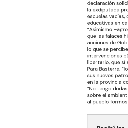
declaración soli
la exdiputada pr
escuelas vacías, 
educativas en cad
“Asimismo –agre
que las falaces h
acciones de Gobi
lo que se percib
intervenciones p
libertario, que s
Para Basterra, “
sus nuevos patro
en la provincia c
“No tengo dudas 
sobre el ambient
al pueblo formos