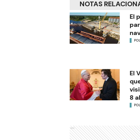
NOTAS RELACION
El 
par
na
POL
El 
que
vis
8 a
POL
Ads