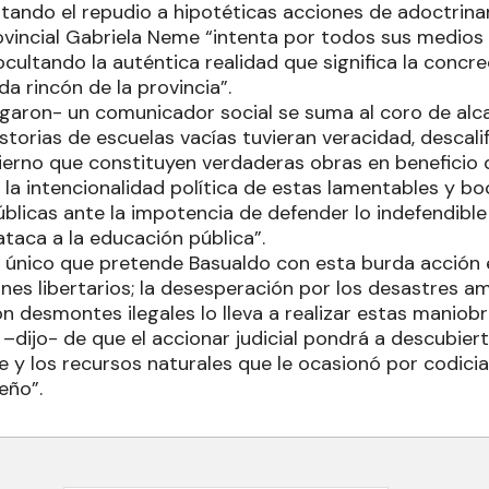
citando el repudio a hipotéticas acciones de adoctrin
ovincial Gabriela Neme “intenta por todos sus medios 
ocultando la auténtica realidad que significa la concr
a rincón de la provincia”.
garon- un comunicador social se suma al coro de alc
istorias de escuelas vacías tuvieran veracidad, descali
erno que constituyen verdaderas obras en beneficio 
e la intencionalidad política de estas lamentables y b
úblicas ante la impotencia de defender lo indefendibl
í ataca a la educación pública”.
lo único que pretende Basualdo con esta burda acció
nes libertarios; la desesperación por los desastres a
on desmontes ilegales lo lleva a realizar estas maniob
–dijo- de que el accionar judicial pondrá a descubie
e y los recursos naturales que le ocasionó por codicia
eño”.