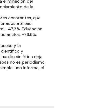
a eliminación del
anciamiento de la
ores constantes, que
stinados a áreas
ra: –47,3%, Educación
udiantiles: –76,6%,
acceso y la
científico y
icación sin ética deja
ebas no es periodismo,
imple: uno informa, el