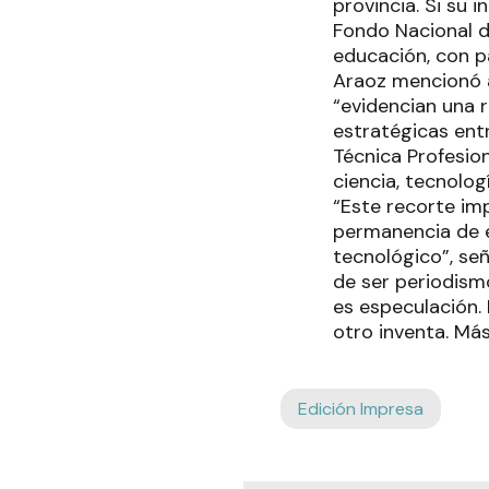
provincia. Si su 
Fondo Nacional d
educación, con pa
Araoz mencionó a
“evidencian una r
estratégicas ent
Técnica Profesion
ciencia, tecnolog
“Este recorte imp
permanencia de es
tecnológico”, señ
de ser periodism
es especulación. 
otro inventa. Má
Edición Impresa