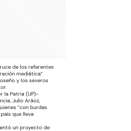
cruce de los referentes
eración mediática”
oseño y los severos
or.
r la Patria (UP)-
cia, Julio Aráoz,
quienes “con burdas
país que lleva
esentó un proyecto de