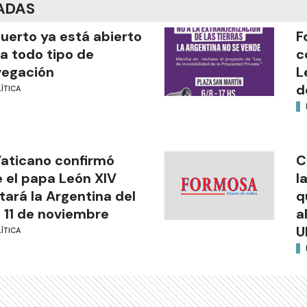
ADAS
puerto ya está abierto
F
a todo tipo de
c
vegación
L
d
ÍTICA
Vaticano confirmó
C
 el papa León XIV
l
itará la Argentina del
q
l 11 de noviembre
a
U
ÍTICA