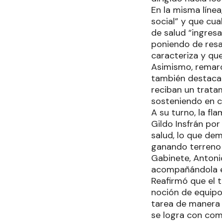
En la misma líne
social” y que cu
de salud “ingresa
poniendo de resal
caracteriza y qu
Asimismo, remarc
también destaca 
reciban un tratam
sosteniendo en c
A su turno, la f
Gildo Insfrán por
salud, lo que de
ganando terreno e
Gabinete, Antoni
acompañándola en
Reafirmó que el 
noción de equipo 
tarea de manera 
se logra con co