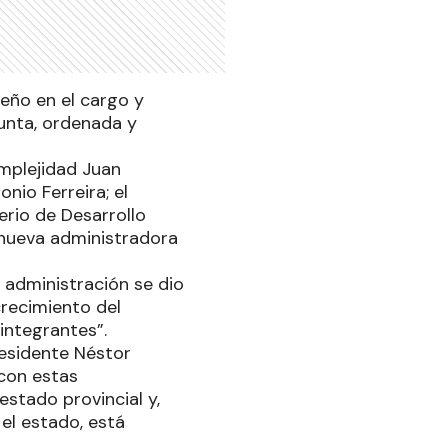
eño en el cargo y
unta, ordenada y
omplejidad Juan
nio Ferreira; el
erio de Desarrollo
 nueva administradora
a administración se dio
crecimiento del
 integrantes”.
residente Néstor
 con estas
estado provincial y,
el estado, está