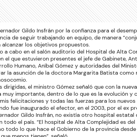
ernador Gildo Insfrán por la confianza para el desemp
ancia de seguir trabajando en equipo, de manera “conj
 alcanzar los objetivos propuestos.
o a cabo en el salón auditorio del Hospital de Alta C
 el que estuvieron presentes el jefe de Gabinete, Anto
rrollo Humano, Aníbal Gómez y autoridades del Minist
ar la asunción de la doctora Margarita Batista como
nosocomio.
s dirigidas, el ministro Gómez señaló que con la nuev
a muy importante, dentro de lo que es la evolución y 
 mis felicitaciones y todas las fuerzas para los nuevos
do fue inaugurado el efector, en el 2003, por el ex p
ernador Gildo Insfrán, no existía otro hospital estatal
n todo el país. “El hospital de Alta Complejidad es del 
mo todo lo que hace el Gobierno de la provincia desde 
s que menos tienen”, señaló.