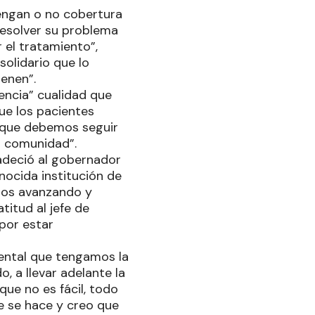
tengan o no cobertura
resolver su problema
 el tratamiento”,
solidario que lo
enen”.
encia” cualidad que
ue los pacientes
go que debemos seguir
a comunidad”.
radeció al gobernador
onocida institución de
mos avanzando y
titud al jefe de
 por estar
mental que tengamos la
, a llevar adelante la
ue no es fácil, todo
 se hace y creo que