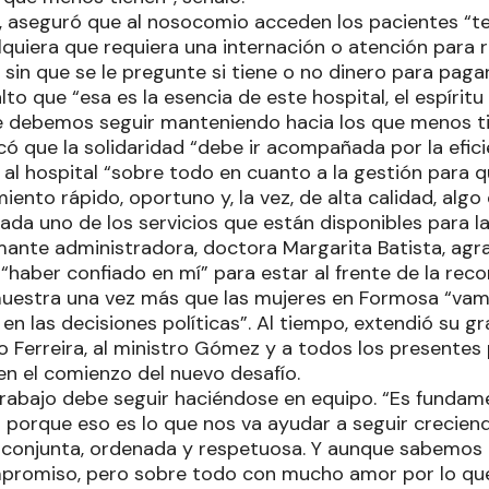
a, aseguró que al nosocomio acceden los pacientes “
alquiera que requiera una internación o atención para 
 sin que se le pregunte si tiene o no dinero para pagar
to que “esa es la esencia de este hospital, el espíritu 
e debemos seguir manteniendo hacia los que menos ti
ó que la solidaridad “debe ir acompañada por la efici
al hospital “sobre todo en cuanto a la gestión para q
iento rápido, oportuno y, la vez, de alta calidad, al
ada uno de los servicios que están disponibles para l
lamante administradora, doctora Margarita Batista, ag
 “haber confiado en mí” para estar al frente de la rec
muestra una vez más que las mujeres en Formosa “va
n las decisiones políticas”. Al tiempo, extendió su gra
o Ferreira, al ministro Gómez y a todos los presentes
 el comienzo del nuevo desafío.
trabajo debe seguir haciéndose en equipo. “Es funda
porque eso es lo que nos va ayudar a seguir creciendo
conjunta, ordenada y respetuosa. Y aunque sabemos q
mpromiso, pero sobre todo con mucho amor por lo que