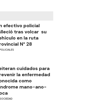
n efectivo policial
alleció tras volcar su
ehículo en la ruta
rovincial N° 28
POLICIALES
eiteran cuidados para
revenir la enfermedad
onocida como
índrome mano-ano-
oca
SOCIEDAD