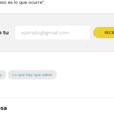
eso es lo que ocurre”.
n tu
RECI
y
Lo que hay que saber
osa