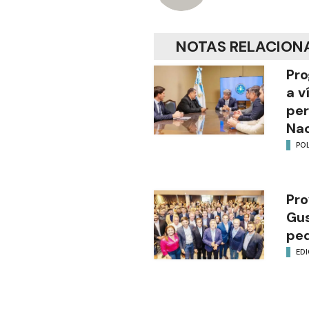
NOTAS RELACION
Pro
a v
per
Nac
POL
Pro
Gus
ped
EDI