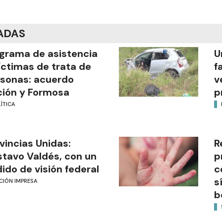
ADAS
grama de asistencia
U
íctimas de trata de
f
sonas: acuerdo
v
ión y Formosa
p
ÍTICA
vincias Unidas:
R
tavo Valdés, con un
p
ido de visión federal
c
s
CIÓN IMPRESA
b