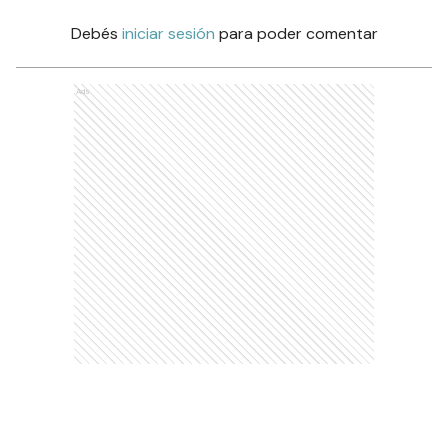
Debés
iniciar sesión
para poder comentar
Ads