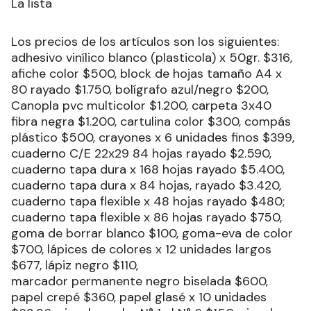
La lista
Los precios de los artículos son los siguientes:
adhesivo vinílico blanco (plasticola) x 50gr. $316,
afiche color $500, block de hojas tamaño A4 x
80 rayado $1.750, bolígrafo azul/negro $200,
Canopla pvc multicolor $1.200, carpeta 3x40
fibra negra $1.200, cartulina color $300, compás
plástico $500, crayones x 6 unidades finos $399,
cuaderno C/E 22x29 84 hojas rayado $2.590,
cuaderno tapa dura x 168 hojas rayado $5.400,
cuaderno tapa dura x 84 hojas, rayado $3.420,
cuaderno tapa flexible x 48 hojas rayado $480;
cuaderno tapa flexible x 86 hojas rayado $750,
goma de borrar blanco $100, goma-eva de color
$700, lápices de colores x 12 unidades largos
$677, lápiz negro $110,
marcador permanente negro biselada $600,
papel crepé $360, papel glasé x 10 unidades