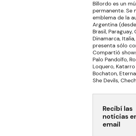
Billordo es un m
permanente. Se m
emblema de la au
Argentina (desde
Brasil, Paraguay,
Dinamarca, Italia,
presenta sólo co
Compartió shows 
Palo Pandolfo, Ro
Loquero, Katarro 
Bochaton, Eterna
She Devils, Chec
Recibí las
noticias e
email