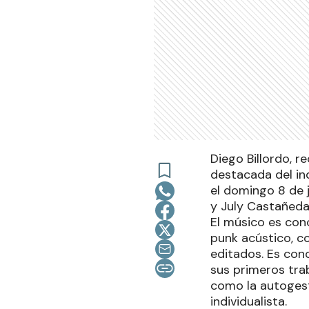
Diego Billordo, r
destacada del in
el domingo 8 de j
y July Castañeda
El músico es cono
punk acústico, co
editados. Es con
sus primeros tra
como la autogesti
individualista.