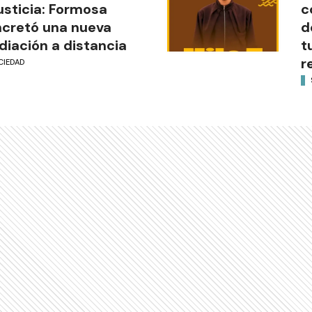
justicia: Formosa
c
cretó una nueva
d
iación a distancia
t
r
CIEDAD