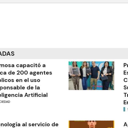
ADAS
mosa capacitó a
P
ca de 200 agentes
E
licos en el uso
C
ponsable de la
S
eligencia Artificial
T
E
CIEDAD
nología al servicio de
A