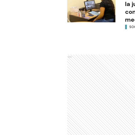
la 
con
med
SO
Ads