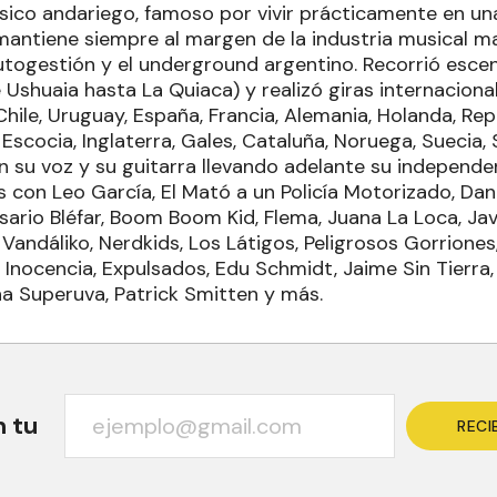
úsico andariego, famoso por vivir prácticamente en una
antiene siempre al margen de la industria musical ma
togestión y el underground argentino. Recorrió esce
 Ushuaia hasta La Quiaca) y realizó giras internacion
 Chile, Uruguay, España, Francia, Alemania, Holanda, Rep
 Escocia, Inglaterra, Gales, Cataluña, Noruega, Suecia, 
n su voz y su guitarra llevando adelante su independe
con Leo García, El Mató a un Policía Motorizado, Dani
sario Bléfar, Boom Boom Kid, Flema, Juana La Loca, Jav
Vandáliko, Nerdkids, Los Látigos, Peligrosos Gorrione
 Inocencia, Expulsados, Edu Schmidt, Jaime Sin Tierra
ha Superuva, Patrick Smitten y más.
n tu
RECI