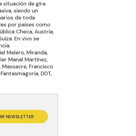
 situación de gira
siva, siendo un
narios de toda
ales por países como
ública Checa, Austria,
Suiza. En vivo se
ncia.
el Melero, Miranda,
ier Manal Martínez,
s, Massacre, Francisco
, Fantasmagoria, DDT,
BIR NEWSLETTER