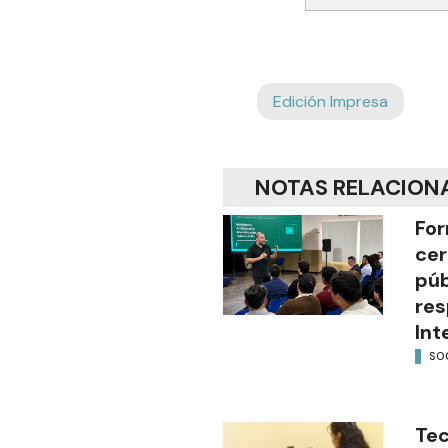
Edición Impresa
NOTAS RELACION
For
cer
púb
res
Int
SO
Tec