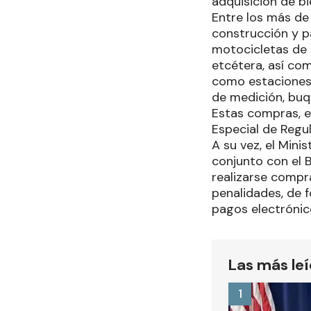
adquisición de bi
Entre los más de 
construcción y pa
motocicletas de 
etcétera, así co
como estaciones,
de medición, buq
Estas compras, e
Especial de Regul
A su vez, el Min
conjunto con el 
realizarse compr
penalidades, de f
pagos electrónic
Las más le
1