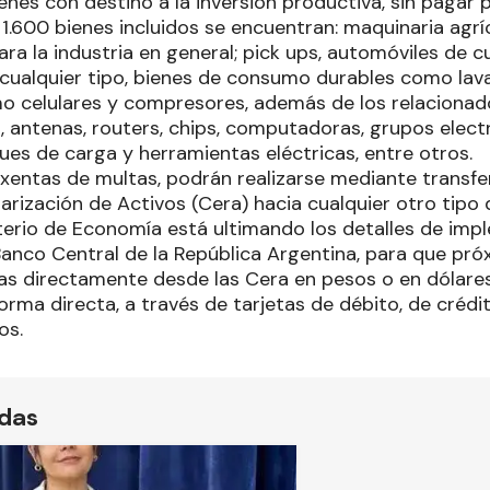
enes con destino a la inversión productiva, sin pagar 
1.600 bienes incluidos se encuentran: maquinaria agríco
ra la industria en general; pick ups, automóviles de cu
cualquier tipo, bienes de consumo durables como lavar
mo celulares y compresores, además de los relacionad
 antenas, routers, chips, computadoras, grupos elec
ues de carga y herramientas eléctricas, entre otros.
xentas de multas, podrán realizarse mediante transf
arización de Activos (Cera) hacia cualquier otro tipo 
isterio de Economía está ultimando los detalles de im
Banco Central de la República Argentina, para que p
as directamente desde las Cera en pesos o en dólares,
orma directa, a través de tarjetas de débito, de créd
os.
ídas