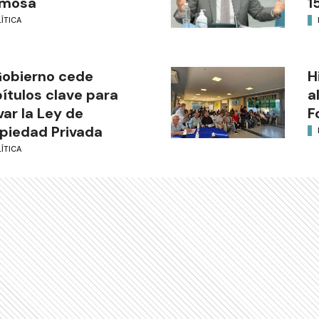
rmosa
1
ÍTICA
Gobierno cede
H
ítulos clave para
a
var la Ley de
F
piedad Privada
ÍTICA