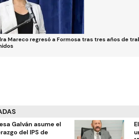
ra Mareco regresó a Formosa tras tres años de tra
nidos
ADAS
esa Galván asume el
E
erazgo del IPS de
u