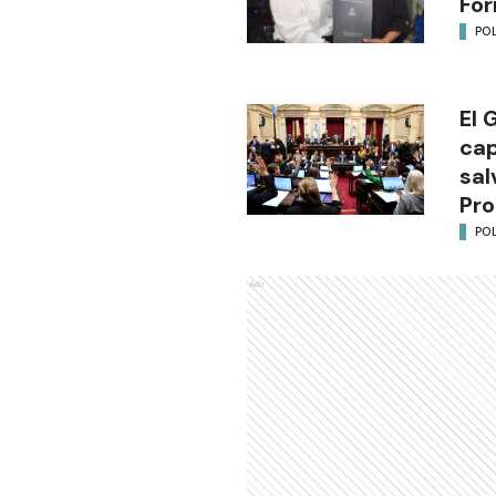
Fo
POL
El 
cap
sal
Pro
POL
Ads