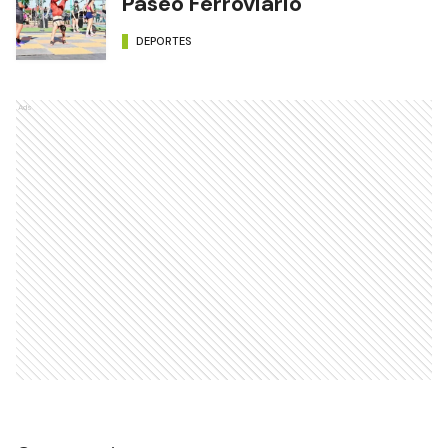
Paseo Ferroviario
DEPORTES
Ads