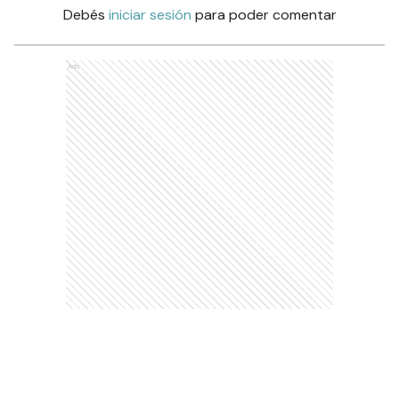
Debés
iniciar sesión
para poder comentar
Ads