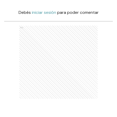
Debés
iniciar sesión
para poder comentar
Ads