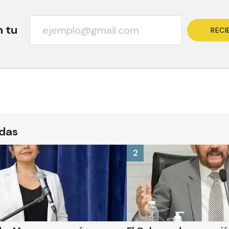
n tu
RECI
ídas
2