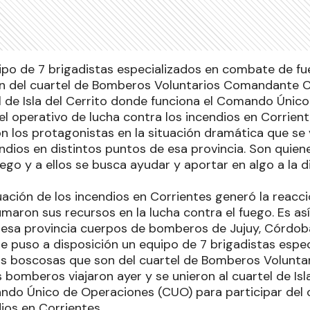
uipo de 7 brigadistas especializados en combate de f
 del cuartel de Bomberos Voluntarios Comandante Ca
el de Isla del Cerrito donde funciona el Comando Úni
el operativo de lucha contra los incendios en Corrient
 los protagonistas en la situación dramática que se 
endios en distintos puntos de esa provincia. Son quie
ego y a ellos se busca ayudar y aportar en algo a la di
uación de los incendios en Corrientes generó la reac
umaron sus recursos en la lucha contra el fuego. Es a
a esa provincia cuerpos de bomberos de Jujuy, Córdob
 puso a disposición un equipo de 7 brigadistas espe
as boscosas que son del cuartel de Bomberos Volunt
s bomberos viajaron ayer y se unieron al cuartel de Is
ndo Único de Operaciones (CUO) para participar del 
ios en Corrientes.