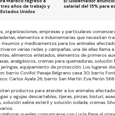
dra Mareco regresó a
El Gobernador anunci
tres años de trabajo y
salarial del 15% para e
 Estados Unidos
os, organizaciones, empresas y particulares comenzar
aderías, elementos e indumentarias que necesitan tra
o insumos y medicamentos para los animales afectados
tivaron varias redes y campañas, una de ellas llama a
ntes, alimentos enlatados, elementos de primeros aux
asas, analgésicos, cremas para quemaduras, solución f
s, jeringas, equipamiento de protección. Los lugares 
n: barrio Covifol: Pasaje Belgrano casa 30; barrio Fon
sco: Carlos Ayala 26; barrio San Martín: Eva Perón 566 y
itan productos para atender a los animales afectado
ngas y agujas descartables, tijeras, pinzas, bisturí, asas
 solución salina estéril y solución iodada, cremas Silv
varios.
olaborar pueden comunicarse con Lucía Pane al núme