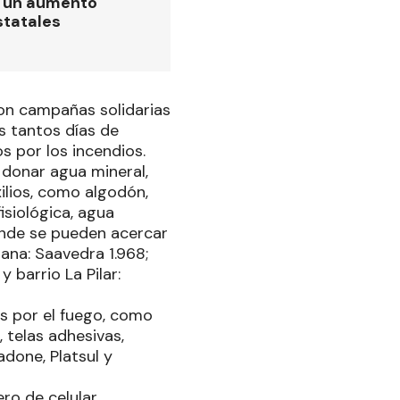
ó un aumento
statales
on campañas solidarias
s tantos días de
 por los incendios.
 donar agua mineral,
ilios, como algodón,
isiológica, agua
donde se pueden acercar
tana: Saavedra 1.968;
 barrio La Pilar:
s por el fuego, como
, telas adhesivas,
adone, Platsul y
ro de celular