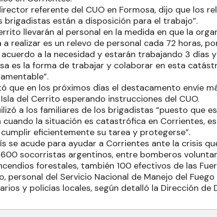
director referente del CUO en Formosa, dijo que los r
 brigadistas están a disposición para el trabajo”.
errito llevarán al personal en la medida en que la orga
 a realizar es un relevo de personal cada 72 horas, po
 acuerdo a la necesidad y estarán trabajando 3 días y
sa es la forma de trabajar y colaborar en esta catást
lamentable”.
tó que en los próximos días el destacamento envíe más
Isla del Cerrito esperando instrucciones del CUO.
lizó a los familiares de los brigadistas “puesto que 
 cuando la situación es catastrófica en Corrientes, 
cumplir eficientemente su tarea y protegerse”.
s se acude para ayudar a Corrientes ante la crisis que 
00 socorristas argentinos, entre bomberos voluntari
ncendios forestales, también 100 efectivos de las Fue
no, personal del Servicio Nacional de Manejo del Fuego
ios y policías locales, según detalló la Dirección de D