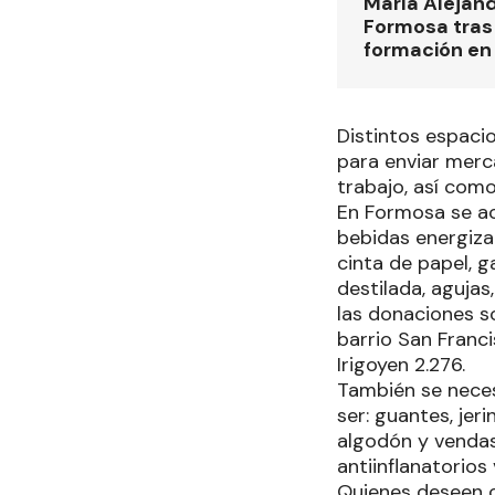
María Alejan
Formosa tras 
formación en
Distintos espaci
para enviar merc
trabajo, así com
En Formosa se ac
bebidas energiza
cinta de papel, g
destilada, aguja
las donaciones so
barrio San Franci
Irigoyen 2.276.
También se neces
ser: guantes, jeri
algodón y vendas,
antiinflanatorios 
Quienes deseen c