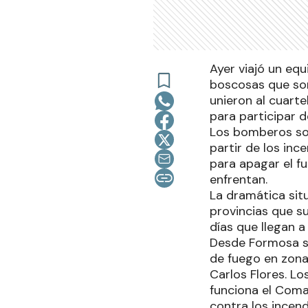
Ayer viajó un eq
boscosas que son
unieron al cuart
para participar d
Los bomberos son
partir de los inc
para apagar el fu
enfrentan.
La dramática sit
provincias que s
días que llegan 
Desde Formosa se
de fuego en zon
Carlos Flores. Lo
funciona el Coma
contra los incend