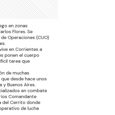
uego en zonas
rlos Flores. Se
co de Operaciones (CUO)
es.
vive en Corrientes a
nes ponen el cuerpo
fícil tarea que
ción de muchas
sí que desde hace unos
a y Buenos Aires.
cializados en combate
arios Comandante
la del Cerrito donde
operativo de lucha