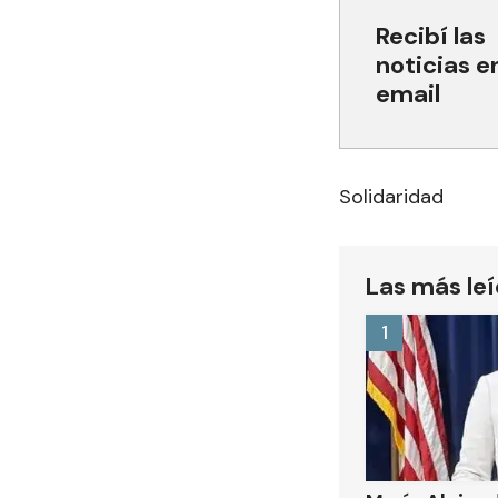
Recibí las
noticias e
email
Solidaridad
Las más le
1