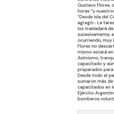
Gustavo Flores, 
horas “y nuestros
“Desde Isla del C
agregó-. La tarea
los trasladará de
sucesivamente, e
ocurriendo, muy 
Flores no descar
mismo estará en 
Asimismo, tranqui
capacitado y aún
preparados para 
Desde todo el paí
sumaron más de 6
capacitados en i
Ejército Argenti
bomberos voluntar