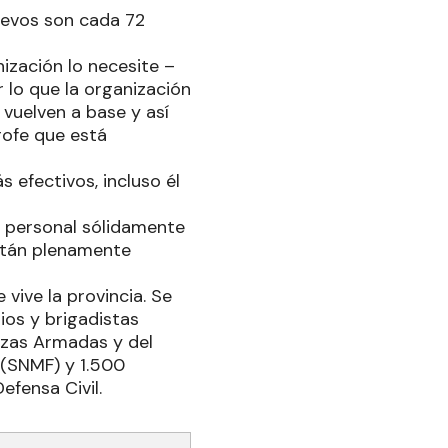
elevos son cada 72
nización lo necesite –
r lo que la organización
 vuelven a base y así
rofe que está
 efectivos, incluso él
es personal sólidamente
están plenamente
vive la provincia. Se
os y brigadistas
rzas Armadas y del
 (SNMF) y 1.500
efensa Civil.