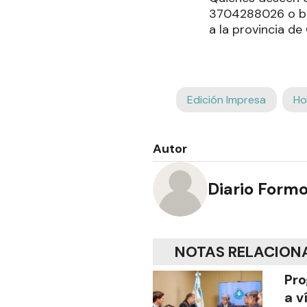
3704288026 o bie
a la provincia de 
Edición Impresa
Ho
Autor
Diario Form
NOTAS RELACION
Pro
a v