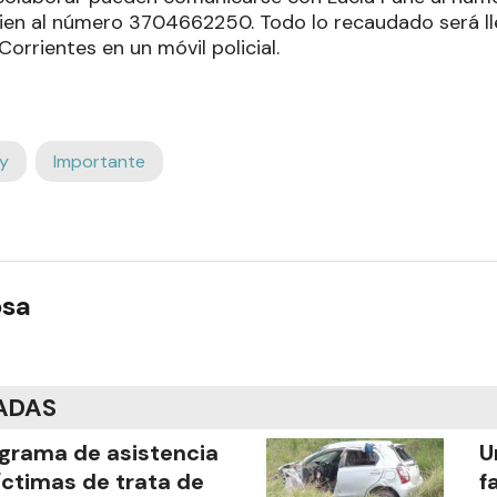
n al número 3704662250. Todo lo recaudado será lle
Corrientes en un móvil policial.
y
Importante
osa
ADAS
grama de asistencia
U
íctimas de trata de
f