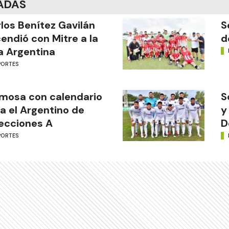
ADAS
los Benítez Gavilán
S
endió con Mitre a la
d
a Argentina
PORTES
mosa con calendario
S
a el Argentino de
y
ecciones A
D
PORTES