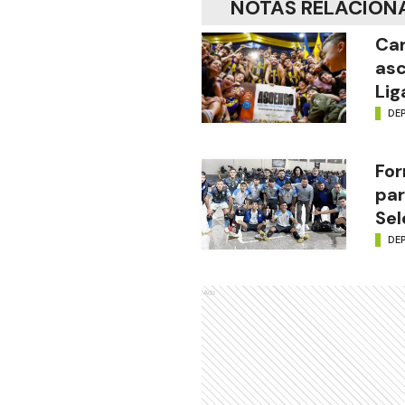
NOTAS RELACION
Car
asc
Lig
DE
For
par
Sel
DE
Ads