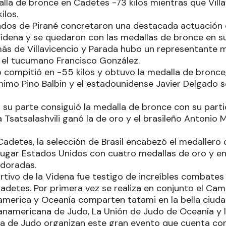
lla de bronce en Cadetes -73 kilos mientras que Villa
ilos.
ndos de Pirané concretaron una destacada actuación 
Videna y se quedaron con las medallas de bronce en s
ás de Villavicencio y Parada hubo un representante m
, el tucumano Francisco González.
o compitió en -55 kilos y obtuvo la medalla de bronce,
imo Pino Balbin y el estadounidense Javier Delgado s
su parte consiguió la medalla de bronce con su partici
 Tsatsalashvili ganó la de oro y el brasileño Antonio
 Cadetes, la selección de Brasil encabezó el medallero
lugar Estados Unidos con cuatro medallas de oro y en
 doradas.
rtivo de la Videna fue testigo de increíbles combate
Cadetes. Por primera vez se realiza en conjunto el C
america y Oceanía comparten tatami en la bella ciuda
namericana de Judo, La Unión de Judo de Oceanía y 
a de Judo organizan este gran evento que cuenta co