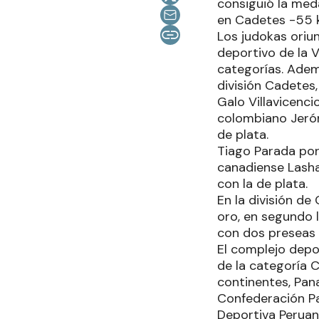
consiguió la meda
en Cadetes -55 k
Los judokas oriu
deportivo de la 
categorías. Adem
división Cadetes
Galo Villavicenci
colombiano Jerón
de plata.
Tiago Parada por 
canadiense Lasha
con la de plata.
En la división de
oro, en segundo 
con dos preseas
El complejo depo
de la categoría 
continentes, Pan
Confederación Pa
Deportiva Peruan