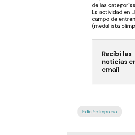
de las categorías
La actividad en L
campo de entrena
(medallista olím
Recibí las
noticias e
email
Edición Impresa