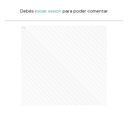
Debés
iniciar sesión
para poder comentar
Ads