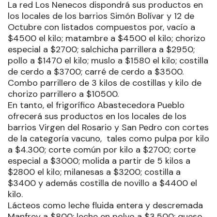
La red Los Nenecos dispondrá sus productos en
los locales de los barrios Simón Bolívar y 12 de
Octubre con listados compuestos por, vacío a
$4500 el kilo; matambre a $4500 el kilo; chorizo
especial a $2700; salchicha parrillera a $2950;
pollo a $1470 el kilo; muslo a $1580 el kilo; costilla
de cerdo a $3700; carré de cerdo a $3500.
Combo parrillero de 3 kilos de costillas y kilo de
chorizo parrillero a $10500.
En tanto, el frigorífico Abastecedora Pueblo
ofrecerá sus productos en los locales de los
barrios Virgen del Rosario y San Pedro con cortes
de la categoría vacuno, tales como pulpa por kilo
a $4.300; corte común por kilo a $2700; corte
especial a $3000; molida a partir de 5 kilos a
$2800 el kilo; milanesas a $3200; costilla a
$3400 y además costilla de novillo a $4400 el
kilo.
Lácteos como leche fluida entera y descremada
Manfrey a $800; leche en polvo a $3.500; queso