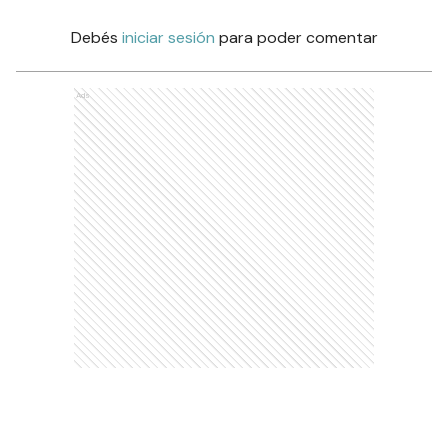
Debés
iniciar sesión
para poder comentar
Ads