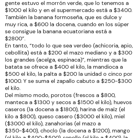
gente estuvo el morrón verde, que lo tenemos a
$1000 el kilo y en el supermercado está a $3400.
También la banana formoseña, que es dulce y
muy rica, a $600 la docena, cuando en los súper
se consigue la banana ecuatoriana está a
$2800”.
En tanto, “todo lo que sea verdeo (achicoria, apio,
cebollita) está a $200 el mazo mediano y a $300
los grandes (acelga, espinaca)”, mientras que la
batata se ofrece a $400 el kilo, la mandioca a
$500 el kilo, la palta a $200 la unidad o cinco por
$1000. Y se suma el zapallo cabuto a $250-$300
el kilo.
Del mismo modo, porotos (frescos a $800,
manteca a $1300 y secos a $1500 el kilo), huevos
caseros (la docena a $1800), harina de maíz (el
kilo a $800), queso casero ($3000 el kilo), miel
($3000 el kilo), zanahorias (el mazo a
$350-$400), choclo (la docena a $1200), mango
(el kilo a $400-$500), repollo (el kilo a $400), la