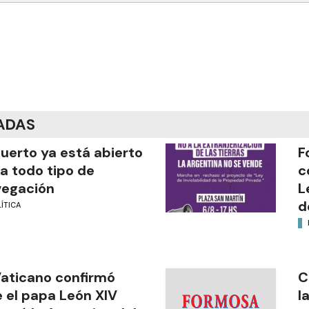
ADAS
puerto ya está abierto
F
a todo tipo de
c
vegación
L
d
ÍTICA
Vaticano confirmó
C
 el papa León XIV
l