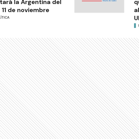
itará la Argentina del
q
l 11 de noviembre
a
U
ÍTICA