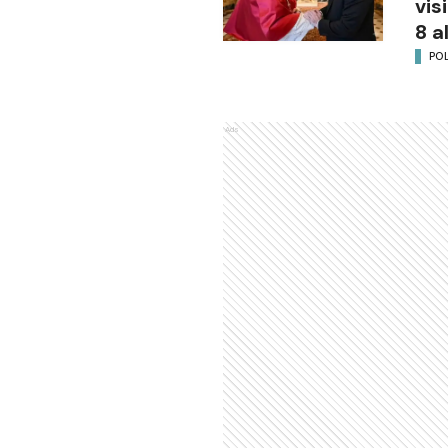
vis
8 a
POL
Ads