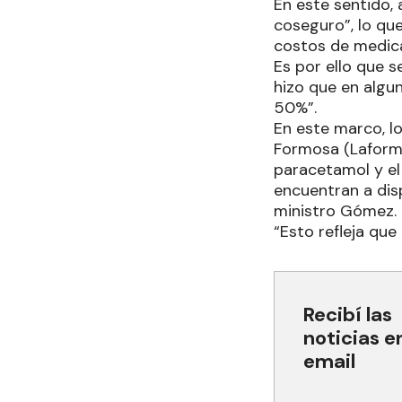
En este sentido,
coseguro”, lo qu
costos de medica
Es por ello que 
hizo que en algu
50%”.
En este marco, l
Formosa (Laform
paracetamol y el
encuentran a disp
ministro Gómez.
“Esto refleja que
Recibí las
noticias e
email