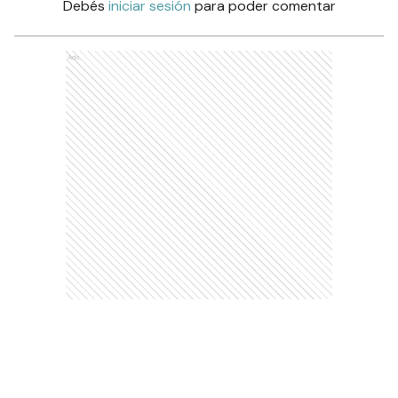
Debés
iniciar sesión
para poder comentar
Ads