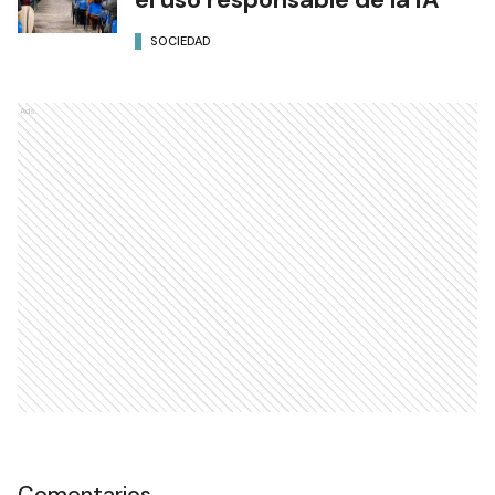
Formosa capacitó alrededor
de 200 agentes estatales en
el uso responsable de la IA
SOCIEDAD
Ads