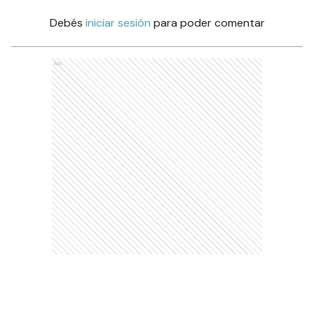
Debés
iniciar sesión
para poder comentar
Ads