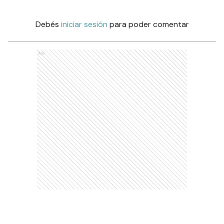
Debés
iniciar sesión
para poder comentar
Ads