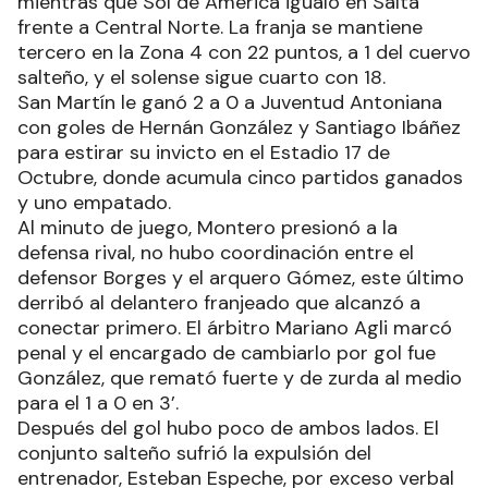
mientras que Sol de América igualó en Salta
frente a Central Norte. La franja se mantiene
tercero en la Zona 4 con 22 puntos, a 1 del cuervo
salteño, y el solense sigue cuarto con 18.
San Martín le ganó 2 a 0 a Juventud Antoniana
con goles de Hernán González y Santiago Ibáñez
para estirar su invicto en el Estadio 17 de
Octubre, donde acumula cinco partidos ganados
y uno empatado.
Al minuto de juego, Montero presionó a la
defensa rival, no hubo coordinación entre el
defensor Borges y el arquero Gómez, este último
derribó al delantero franjeado que alcanzó a
conectar primero. El árbitro Mariano Agli marcó
penal y el encargado de cambiarlo por gol fue
González, que remató fuerte y de zurda al medio
para el 1 a 0 en 3’.
Después del gol hubo poco de ambos lados. El
conjunto salteño sufrió la expulsión del
entrenador, Esteban Espeche, por exceso verbal