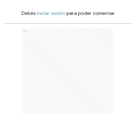
Debés
iniciar sesión
para poder comentar
Ads