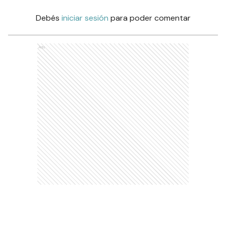
Debés
iniciar sesión
para poder comentar
Ads