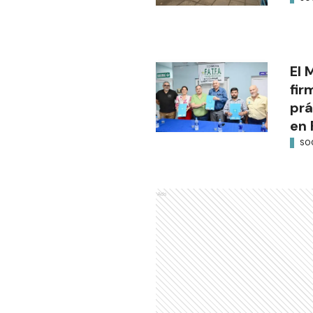
El 
fir
prá
en 
SO
Ads