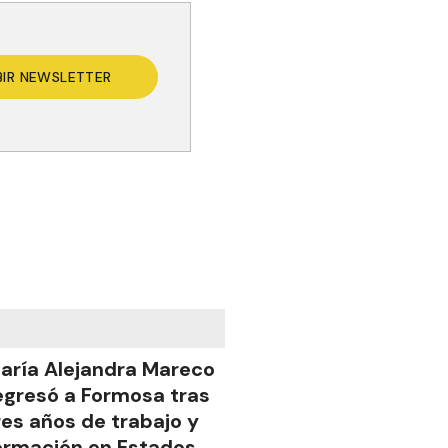
BIR NEWSLETTER
aría Alejandra Mareco
egresó a Formosa tras
res años de trabajo y
ormación en Estados