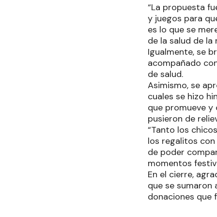
“La propuesta fue
y juegos para qu
es lo que se mer
de la salud de la 
Igualmente, se br
acompañado con m
de salud.
Asimismo, se apro
cuales se hizo hi
que promueve y c
pusieron de relie
“Tanto los chicos
los regalitos co
de poder compart
momentos festivo
En el cierre, agr
que se sumaron a
donaciones que 