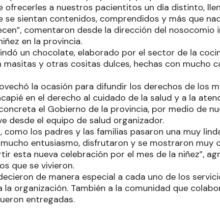
 ofrecerles a nuestros pacientitos un día distinto, llen
e se sientan contenidos, comprendidos y más que na
ecen”, comentaron desde la dirección del nosocomio in
niñez en la provincia.
indó un chocolate, elaborado por el sector de la cocin
asitas y otras cositas dulces, hechas con mucho ca
vechó la ocasión para difundir los derechos de los má
ncapié en el derecho al cuidado de la salud y a la aten
oncreta el Gobierno de la provincia, por medio de nue
ve desde el equipo de salud organizador.
, como los padres y las familias pasaron una muy linda
n mucho entusiasmo, disfrutaron y se mostraron muy 
ir esta nueva celebración por el mes de la niñez”, ag
s que se vivieron.
adecieron de manera especial a cada uno de los servici
 la organización. También a la comunidad que colabo
fueron entregadas.