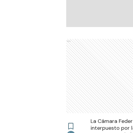
Ads
La Cámara Federa
interpuesto por l