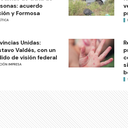
sonas: acuerdo
v
ión y Formosa
p
ÍTICA
vincias Unidas:
R
tavo Valdés, con un
p
ido de visión federal
c
s
CIÓN IMPRESA
b