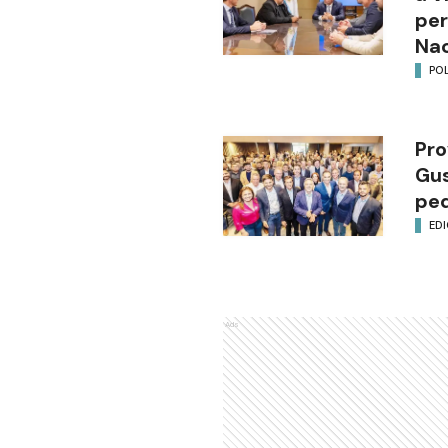
per
Nac
POL
Pro
Gus
ped
EDI
Ads