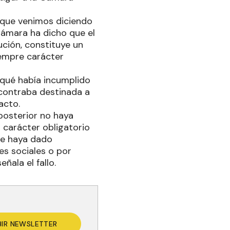
o que venimos diciendo
Cámara ha dicho que el
ución, constituye un
iempre carácter
 qué había incumplido
ncontraba destinada a
acto.
posterior no haya
 carácter obligatorio
me haya dado
es sociales o por
ñala el fallo.
BIR NEWSLETTER