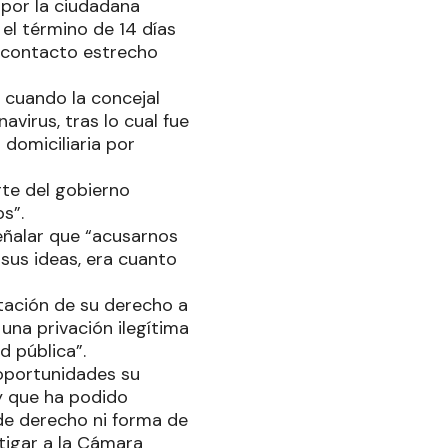
por la ciudadana
 el término de 14 días
a contacto estrecho
o cuando la concejal
virus, tras lo cual fue
 domiciliaria por
arte del gobierno
s”.
señalar que “acusarnos
sus ideas, era cuanto
tación de su derecho a
 una privación ilegítima
d pública”.
 oportunidades su
y que ha podido
 de derecho ni forma de
tigar a la Cámara