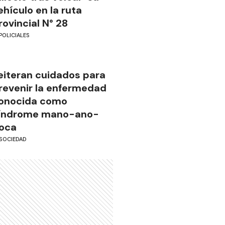
ehículo en la ruta
rovincial N° 28
POLICIALES
eiteran cuidados para
revenir la enfermedad
onocida como
índrome mano-ano-
oca
SOCIEDAD