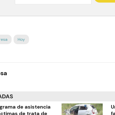
resa
Hoy
osa
ADAS
grama de asistencia
U
íctimas de trata de
f