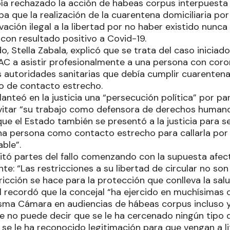
a rechazado la acción de habeas corpus interpuesta 
 que la realización de la cuarentena domiciliaria por
vación ilegal a la libertad por no haber existido nunc
con resultado positivo a Covid-19.
do, Stella Zabala, explicó que se trata del caso iniciad
AC a asistir profesionalmente a una persona con corona
s autoridades sanitarias que debía cumplir cuarentena
so de contacto estrecho.
 planteó en la justicia una “persecución política” por p
evitar “su trabajo como defensora de derechos humano
 que el Estado también se presentó a la justicia para 
na persona como contacto estrecho para callarla por 
ble”.
citó partes del fallo comenzando con la supuesta afec
nte: “Las restricciones a su libertad de circular no son
icción se hace para la protección que conlleva la salu
al recordó que la concejal “ha ejercido en muchísimas
sma Cámara en audiencias de hábeas corpus incluso 
que no puede decir que se le ha cercenado ningún tipo
 se le ha reconocido legitimación para que vengan a li