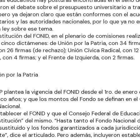
ron el debate sobre el presupuesto universitario a tr
ero ya dejaron claro que están conformes con el acu
tarios y las autoridades nacionales, por lo que ya no e
 ley sobre ese tema.
stitución del FONID, en el plenario de comisiones real
cinco dictámenes: de Unión por la Patria, con 34 firma
n 26 firmas (de rechazo); Unión Cívica Radical, con 1
, con 4 firmas; y el Frente de Izquierda, con 2 firmas.
n por la Patria
P plantea la vigencia del FONID desde el 1ro. de enero
nco años; y que los montos del Fondo se definan en el
acional.
tablecer el FONID y que el Consejo Federal de Educac
titución” del mismo. “Hasta tanto el Fondo Nacional 
ustituido y los fondos garantizados a cada jurisdicci
”, dice el articulado. Pero además, incluyeron establ