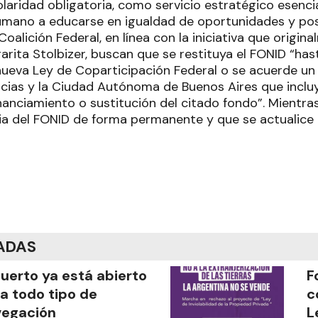
olaridad obligatoria, como servicio estratégico esenci
mano a educarse en igualdad de oportunidades y posi
lición Federal, en línea con la iniciativa que origin
rita Stolbizer, buscan que se restituya el FONID “has
ueva Ley de Coparticipación Federal o se acuerde un P
ncias y la Ciudad Autónoma de Buenos Aires que incluy
inanciamiento o sustitución del citado fondo”. Mientras
cia del FONID de forma permanente y que se actualic
ADAS
puerto ya está abierto
F
a todo tipo de
c
vegación
L