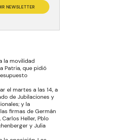
BIR NEWSLETTER
a la movilidad
a Patria, que pidió
resupuesto
ar el martes a las 14, a
ado de Jubilaciones y
onales; y la
a las firmas de Germán
 Carlos Heller, Pblo
chenberger y Julia
 la oposición. Los