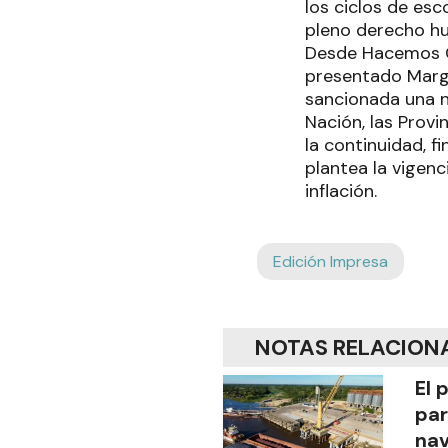
los ciclos de esc
pleno derecho hu
Desde Hacemos Coa
presentado Marga
sancionada una n
Nación, las Provi
la continuidad, f
plantea la vigen
inflación.
Edición Impresa
NOTAS RELACION
El 
par
na