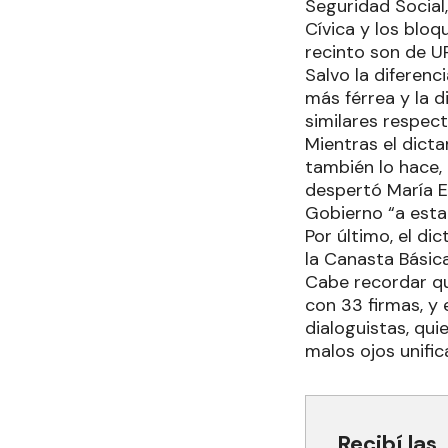
Seguridad Social,
Cívica y los bloq
recinto son de UP,
Salvo la diferen
más férrea y la 
similares respect
Mientras el dicta
también lo hace,
despertó María Eu
Gobierno “a esta
Por último, el d
la Canasta Básic
Cabe recordar qu
con 33 firmas, y 
dialoguistas, qui
malos ojos unific
Recibí las