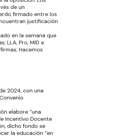
avés de un
erdo firmado entre los
ncuentran justificación
izado en la semana que
s; LLA, Pro, MID e
2 firmas; Hacemos
 de 2024, con una
 Convenio
ión elabore “una
de Incentivo Docente
ón, dicho fondo se
ecer la educación “en