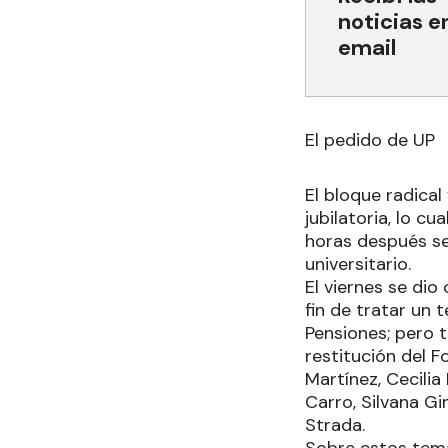
noticias e
email
El pedido de UP
El bloque radical
jubilatoria, lo c
horas después se
universitario.
El viernes se dio
fin de tratar un 
Pensiones; pero t
restitución del 
Martínez, Cecilia
Carro, Silvana Gi
Strada.
Sobre estos tema