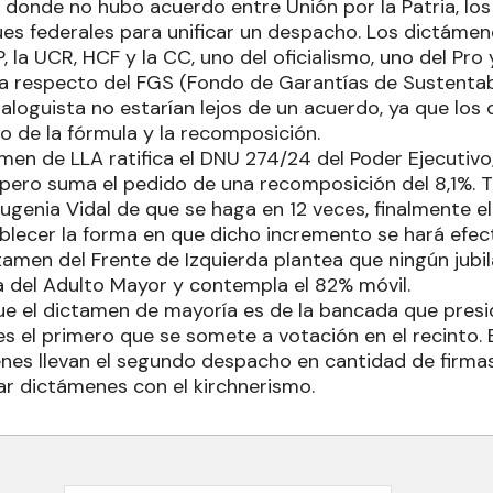
 donde no hubo acuerdo entre Unión por la Patria, los 
ues federales para unificar un despacho. Los dictámen
 la UCR, HCF y la CC, uno del oficialismo, uno del Pro y 
cia respecto del FGS (Fondo de Garantías de Sustentabi
dialoguista no estarían lejos de un acuerdo, ya que lo
o de la fórmula y la recomposición.
men de LLA ratifica el DNU 274/24 del Poder Ejecutivo
 pero suma el pedido de una recomposición del 8,1%. T
genia Vidal de que se haga en 12 veces, finalmente el 
blecer la forma en que dicho incremento se hará efect
ictamen del Frente de Izquierda plantea que ningún ju
a del Adulto Mayor y contempla el 82% móvil.
e el dictamen de mayoría es de la bancada que pres
es el primero que se somete a votación en el recinto. 
enes llevan el segundo despacho en cantidad de firmas
ar dictámenes con el kirchnerismo.