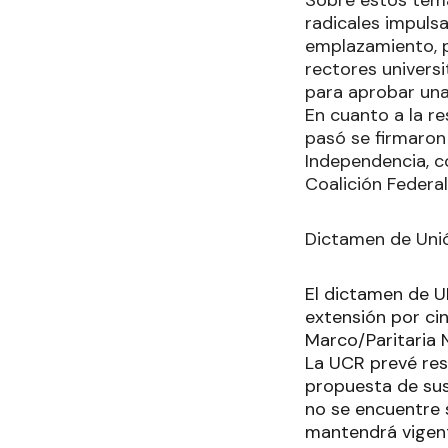
radicales impulsa
emplazamiento, p
rectores universi
para aprobar una
En cuanto a la re
pasó se firmaron 
Independencia, co
Coalición Federal
Dictamen de Unió
El dictamen de U
extensión por ci
Marco/Paritaria N
La UCR prevé res
propuesta de sus
no se encuentre s
mantendrá vigente