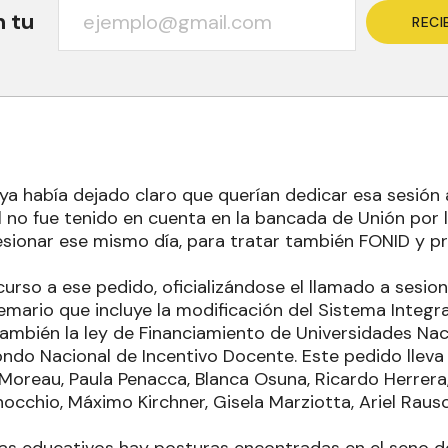
n tu
RECI
 ya había dejado claro que querían dedicar esa sesión 
ual no fue tenido en cuenta en la bancada de Unión por l
sionar ese mismo día, para tratar también FONID y p
 curso a ese pedido, oficializándose el llamado a sesion
temario que incluye la modificación del Sistema Integr
ambién la ley de Financiamiento de Universidades Naci
Fondo Nacional de Incentivo Docente. Este pedido llev
 Moreau, Paula Penacca, Blanca Osuna, Ricardo Herrera,
nocchio, Máximo Kirchner, Gisela Marziotta, Ariel Raus
s educativos hay posturas encontradas en el seno de