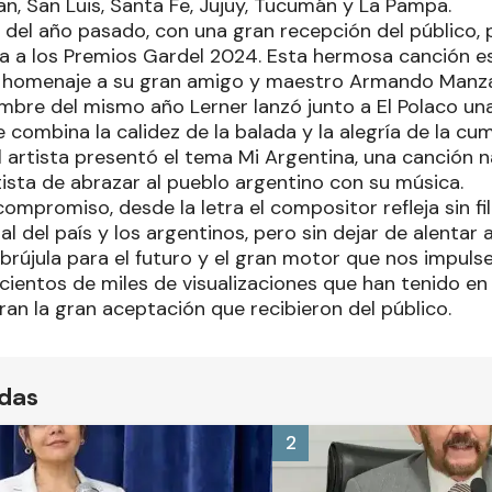
n, San Luis, Santa Fe, Jujuy, Tucumán y La Pampa.
o del año pasado, con una gran recepción del público, 
 a los Premios Gardel 2024. Esta hermosa canción e
un homenaje a su gran amigo y maestro Armando Manz
mbre del mismo año Lerner lanzó junto a El Polaco una
 combina la calidez de la balada y la alegría de la cu
 artista presentó el tema Mi Argentina, una canción n
tista de abrazar al pueblo argentino con su música.
y compromiso, desde la letra el compositor refleja sin f
 del país y los argentinos, pero sin dejar de alentar 
 brújula para el futuro y el gran motor que nos impulse
 cientos de miles de visualizaciones que han tenido e
an la gran aceptación que recibieron del público.
ídas
2