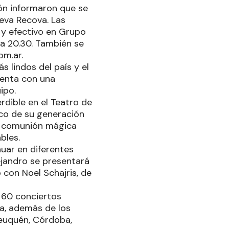
ión informaron que se
eva Recova. Las
 y efectivo en Grupo
 a 20.30. También se
om.ar.
 lindos del país y el
uenta con una
uipo.
rdible en el Teatro de
ico de su generación
na comunión mágica
bles.
nuar en diferentes
ejandro se presentará
 con Noel Schajris, de
e 60 conciertos
ia, además de los
Neuquén, Córdoba,