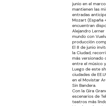
junio en el marc
mantienen las mi
entradas anticip
Mozart (España 41
encuentran dispo
Alejandro Lerner 
mundo con Vuelve
producción compl
El 8 de junio inv
la Ciudad, recor
más versionado d
entre el músico 
Luego de este sho
ciudades de EE.U
en el Movistar A
Sin Bandera.
Con la Gira Gran
escenarios de Te
teatros más lind