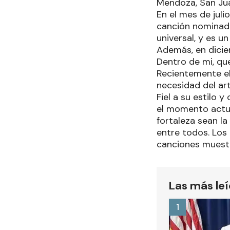
Mendoza, San Jua
En el mes de juli
canción nominada
universal, y es 
Además, en dicie
Dentro de mi, que
Recientemente el
necesidad del ar
Fiel a su estilo 
el momento actual
fortaleza sean la
entre todos. Los
canciones muestr
Las más le
1