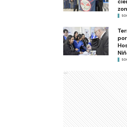
cie
zon
SO
Ter
por
Hos
Niñ
SO
Ads