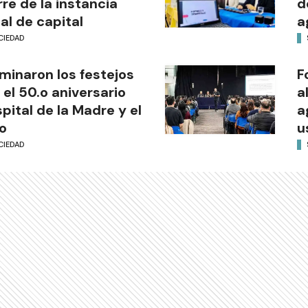
rre de la instancia
d
al de capital
a
CIEDAD
minaron los festejos
F
 el 50.o aniversario
a
pital de la Madre y el
a
o
u
CIEDAD