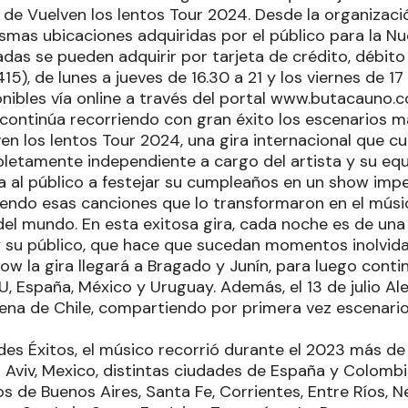
o de Vuelven los lentos Tour 2024. Desde la organizac
smas ubicaciones adquiridas por el público para la Nu
adas se pueden adquirir por tarjeta de crédito, débito
5), de lunes a jueves de 16.30 a 21 y los viernes de 17
nibles vía online a través del portal www.butacauno.c
continúa recorriendo con gran éxito los escenarios más
n los lentos Tour 2024, una gira internacional que c
etamente independiente a cargo del artista y su eq
ita al público a festejar su cumpleaños en un show impe
riendo esas canciones que lo transformaron en el mús
el mundo. En esta exitosa gira, cada noche es de u
y su público, que hace que sucedan momentos inolvida
w la gira llegará a Bragado y Junín, para luego conti
U, España, México y Uruguay. Además, el 13 de julio Al
rena de Chile, compartiendo por primera vez escenario
des Éxitos, el músico recorrió durante el 2023 más d
l Aviv, Mexico, distintas ciudades de España y Colomb
os de Buenos Aires, Santa Fe, Corrientes, Entre Ríos, 