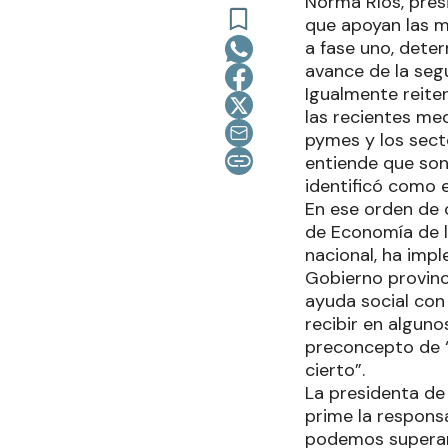
Norma Ríos, pres
que apoyan las m
a fase uno, deter
avance de la segu
Igualmente reite
las recientes med
pymes y los sect
entiende que son
identificó como e
En ese orden de 
de Economía de l
nacional, ha imp
Gobierno provinci
ayuda social con
recibir en alguno
preconcepto de “
cierto”.
La presidenta de
prime la responsa
podemos superar 