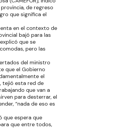
osa (CAMEFOR), indicó
provincia, de regreso
gro que significa el
enta en el contexto de
vincial bajó para las
explicó que se
ncomodas, pero las
ertados del ministro
te que el Gobierno
ndamentalmente el
 tejió esta red de
trabajando que van a
irven para desterrar, el
ender, “nada de eso es
ó que espera que
para que entre todos,