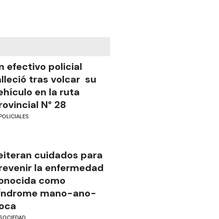
n efectivo policial
alleció tras volcar su
ehículo en la ruta
rovincial N° 28
POLICIALES
eiteran cuidados para
revenir la enfermedad
onocida como
índrome mano-ano-
oca
SOCIEDAD