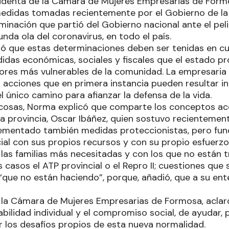
identa de la Cámara de Mujeres Empresarias de Form
edidas tomadas recientemente por el Gobierno de la 
minación que partió del Gobierno nacional ante el peli
nda ola del coronavirus, en todo el país.
ró que estas determinaciones deben ser tenidas en cu
idas económicas, sociales y fiscales que el estado pro
ores más vulnerables de la comunidad. La empresaria 
 acciones que en primera instancia pueden resultar i
l único camino para afianzar la defensa de la vida.
cosas, Norma explicó que comparte los conceptos ac
a provincia, Oscar Ibáñez, quien sostuvo recientemen
lementado también medidas proteccionistas, pero fu
al con sus propios recursos y con su propio esfuerzo,
 las familias más necesitadas y con los que no están 
s casos el ATP provincial o el Repro II; cuestiones que s
que no están haciendo”, porque, añadió, que a su ent
 la Cámara de Mujeres Empresarias de Formosa, aclar
bilidad individual y el compromiso social, de ayudar, 
los desafíos propios de esta nueva normalidad.