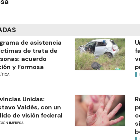
osa
ADAS
grama de asistencia
U
íctimas de trata de
f
sonas: acuerdo
v
ión y Formosa
p
ÍTICA
vincias Unidas:
R
tavo Valdés, con un
p
ido de visión federal
c
s
CIÓN IMPRESA
b