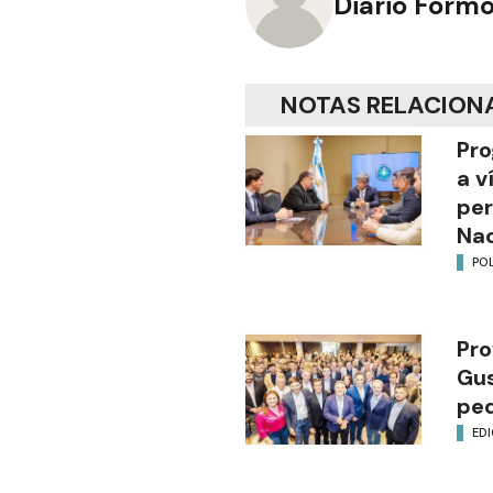
Diario Form
NOTAS RELACION
Pro
a v
per
Nac
POL
Pro
Gus
ped
EDI