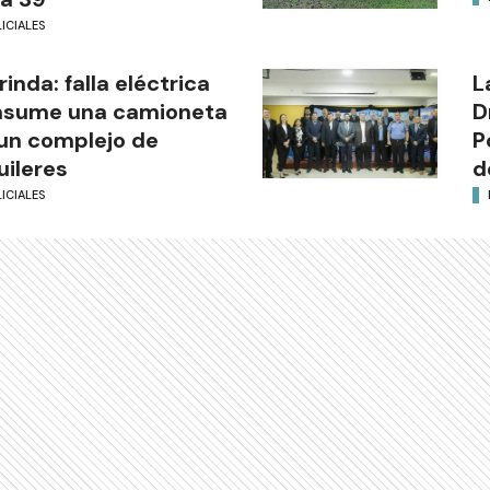
ICIALES
rinda: falla eléctrica
L
nsume una camioneta
D
un complejo de
P
uileres
d
ICIALES