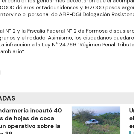
el control, los gendarmes detectaron que el acompa
0.000 dólares estadounidenses y 162.000 pesos argen
intervino el personal de AFIP-DGI Delegación Resisten
l N° 2 y la Fiscalía Federal N° 2 de Formosa dispusier
 granos y el rodado. Asimismo, los ciudadanos quedaro
a infracción a la Ley N° 24.769 “Régimen Penal Tributa
ambiario”.
ADAS
darmería incautó 40
U
os de hojas de coca
e
un operativo sobre la
e
a 39