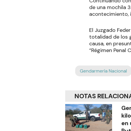
Continuando con 
de una mochila 3
acontecimiento, 
El Juzgado Federa
totalidad de los
causa, en presunt
“Régimen Penal C
Gendarmería Nacional
NOTAS RELACION
Gen
kil
en 
Rut