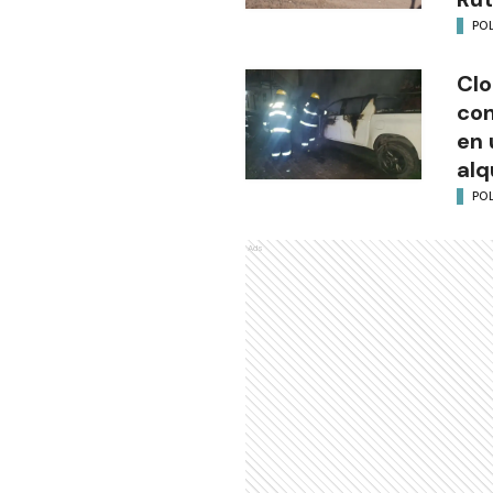
POL
Clo
co
en 
alq
POL
Ads