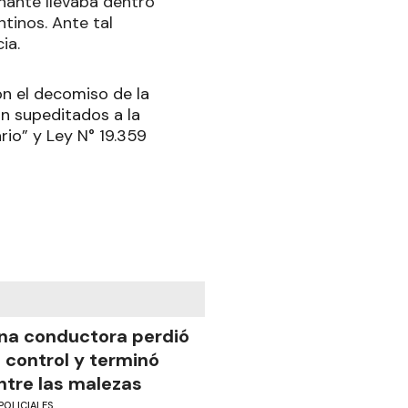
ñante llevaba dentro
tinos. Ante tal
cia
.
on el decomiso de la
n supeditados a la
rio” y Ley N° 19.359
na conductora perdió
l control y terminó
ntre las malezas
POLICIALES