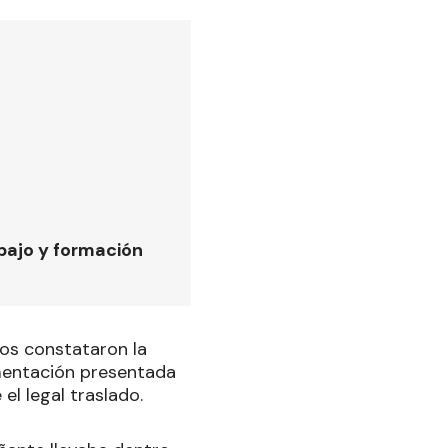
bajo y formación
ios constataron la
umentación presentada
el legal traslado.