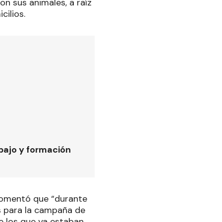
n sus animales, a raíz
cilios.
bajo y formación
 comentó que “durante
os para la campaña de
de los que ya estaban