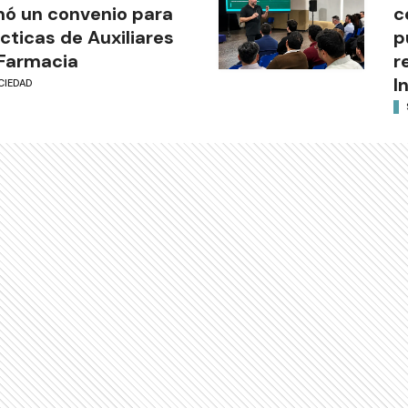
mó un convenio para
c
cticas de Auxiliares
p
Farmacia
r
I
CIEDAD