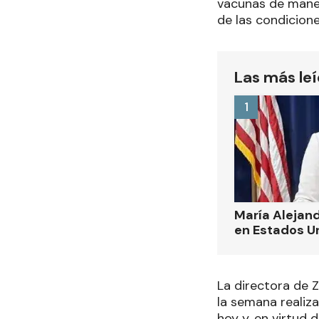
vacunas de maner
de las condicione
Las más le
1
María Alejand
en Estados U
La directora de 
la semana realiz
hoy y, en virtud 