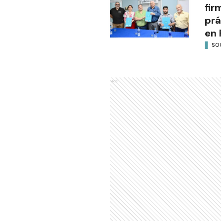
fir
prá
en 
SO
Ads