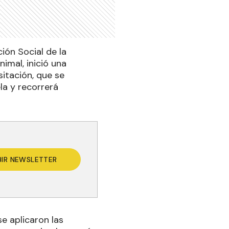
ión Social de la
imal, inició una
itación, que se
la y recorrerá
BIR NEWSLETTER
se aplicaron las