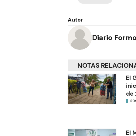
Autor
Diario Form
NOTAS RELACION
El 
ini
de 
SO
El 