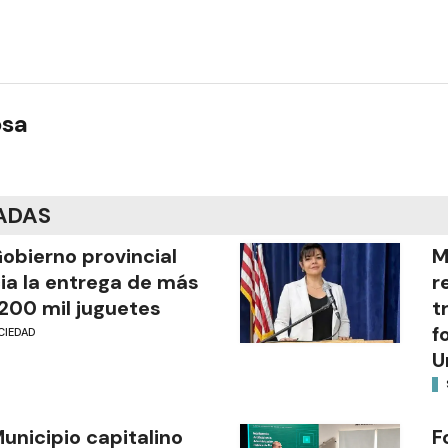
osa
ADAS
Gobierno provincial
M
cia la entrega de más
r
200 mil juguetes
t
f
CIEDAD
U
Municipio capitalino
F