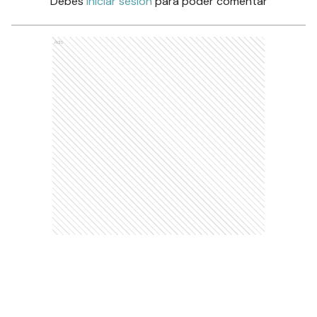
Debés
iniciar sesión
para poder comentar
Ads