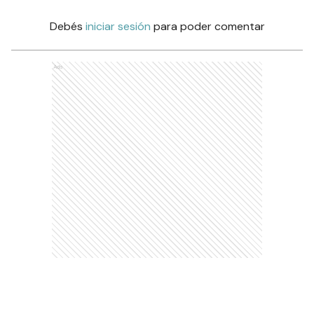
Debés
iniciar sesión
para poder comentar
Ads