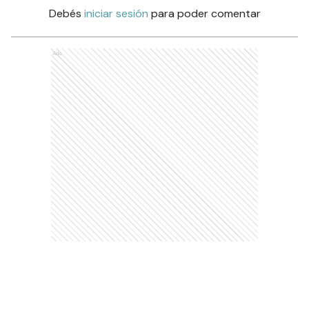
Debés
iniciar sesión
para poder comentar
Ads