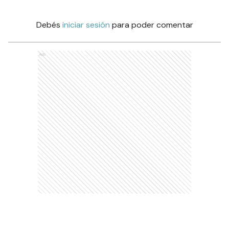
Debés
iniciar sesión
para poder comentar
Ads