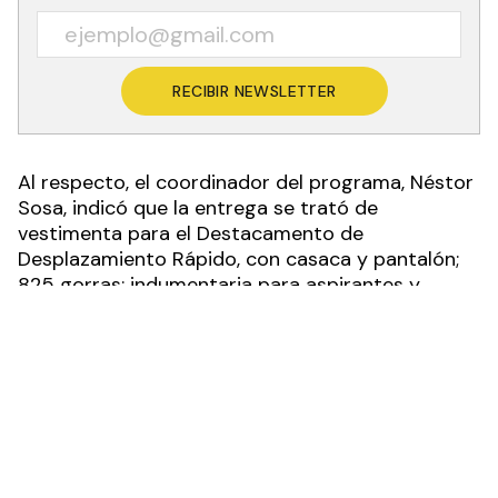
Recibí las noticias en tu email
RECIBIR NEWSLETTER
Al respecto, el coordinador del programa, Néstor
Sosa, indicó que la entrega se trató de
vestimenta para el Destacamento de
Desplazamiento Rápido, con casaca y pantalón;
825 gorras; indumentaria para aspirantes y
uniformes de fajina para suboficiales.
“Esto es lo que tenemos dentro de la
programación de producción para la entrega
anual a la Policía, ahora estamos agregando las
chombas que van a utilizarse en verano, como