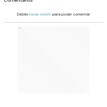
Debés
iniciar sesión
para poder comentar
Ads