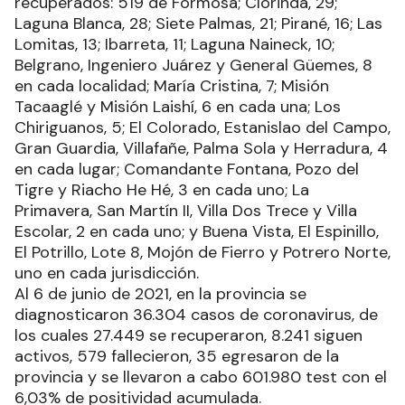
recuperados: 519 de Formosa; Clorinda, 29;
Laguna Blanca, 28; Siete Palmas, 21; Pirané, 16; Las
Lomitas, 13; Ibarreta, 11; Laguna Naineck, 10;
Belgrano, Ingeniero Juárez y General Güemes, 8
en cada localidad; María Cristina, 7; Misión
Tacaaglé y Misión Laishí, 6 en cada una; Los
Chiriguanos, 5; El Colorado, Estanislao del Campo,
Gran Guardia, Villafañe, Palma Sola y Herradura, 4
en cada lugar; Comandante Fontana, Pozo del
Tigre y Riacho He Hé, 3 en cada uno; La
Primavera, San Martín II, Villa Dos Trece y Villa
Escolar, 2 en cada uno; y Buena Vista, El Espinillo,
El Potrillo, Lote 8, Mojón de Fierro y Potrero Norte,
uno en cada jurisdicción.
Al 6 de junio de 2021, en la provincia se
diagnosticaron 36.304 casos de coronavirus, de
los cuales 27.449 se recuperaron, 8.241 siguen
activos, 579 fallecieron, 35 egresaron de la
provincia y se llevaron a cabo 601.980 test con el
6,03% de positividad acumulada.