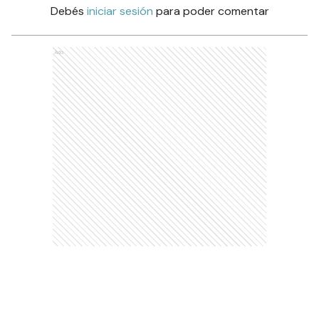
Debés
iniciar sesión
para poder comentar
Ads