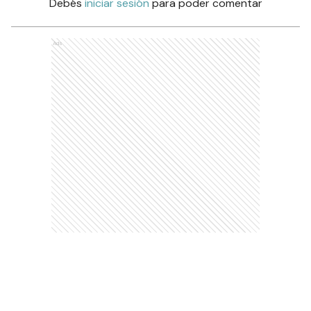
Debés
iniciar sesión
para poder comentar
Ads