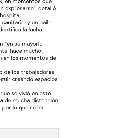
-19, en momentos que
an expresarse”, detalló
hospital.
anitario, y un baile
entifica la lucha
dm “en su mayoría
ante; hace mucho
én en los momentos de
do de los trabajadores
eguir creando espacios
 que se vivió en este
ada de mucha distención
, por lo que se ha