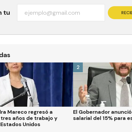
n tu
RECI
ídas
2
dra Mareco regresó a
El Gobernador anunci
tres años de trabajo y
salarial del 15% para e
 Estados Unidos