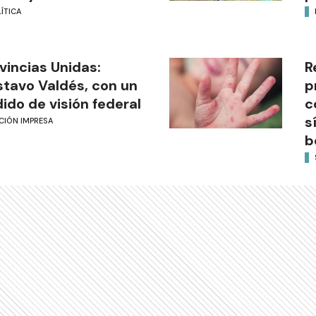
ÍTICA
vincias Unidas:
R
tavo Valdés, con un
p
ido de visión federal
c
s
CIÓN IMPRESA
b