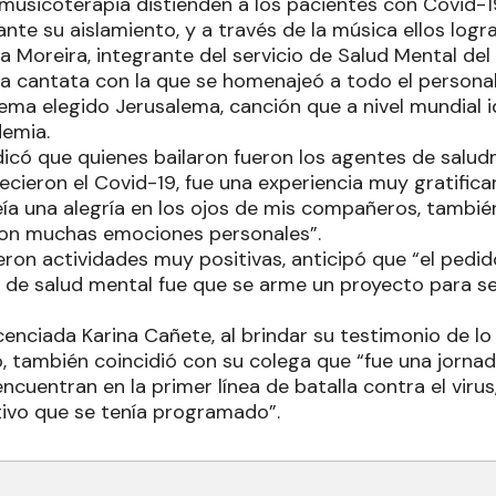
 musicoterapia distienden a los pacientes con Covid
ante su aislamiento, y a través de la música ellos logr
ía Moreira, integrante del servicio de Salud Mental del 
 cantata con la que se homenajeó a todo el personal s
ma elegido Jerusalema, canción que a nivel mundial id
demia.
ndicó que quienes bailaron fueron los agentes de salu
ecieron el Covid-19, fue una experiencia muy gratific
ía una alegría en los ojos de mis compañeros, tambi
ron muchas emociones personales”.
eron actividades muy positivas, anticipó que “el pedi
ea de salud mental fue que se arme un proyecto para s
licenciada Karina Cañete, al brindar su testimonio de lo
o, también coincidió con su colega que “fue una jorn
ncuentran en la primer línea de batalla contra el virus
tivo que se tenía programado”.