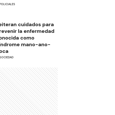
POLICIALES
eiteran cuidados para
revenir la enfermedad
onocida como
índrome mano-ano-
oca
SOCIEDAD