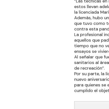
“Las técnicas en
estos llevan adel
la licenciada Mar
Además, hubo una
que tuvo como te
contra esta pan
La profesional i
aquellos que pad
tiempo que no ve
ensayos se vivie
Al señalar que fu
sanitarios al ár
de recreación”.
Por su parte, la 
nuevo aniversari
para quienes se e
cumplido el obje