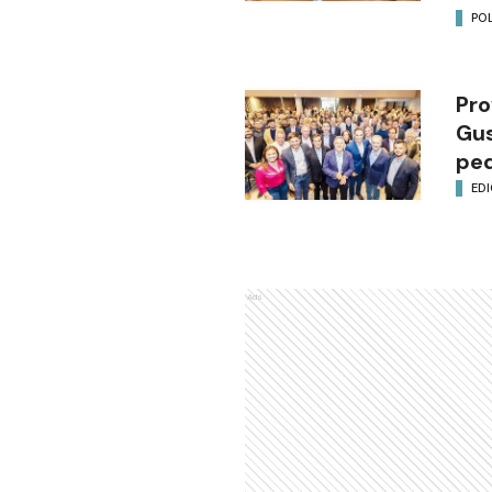
POL
Pro
Gus
ped
EDI
Ads