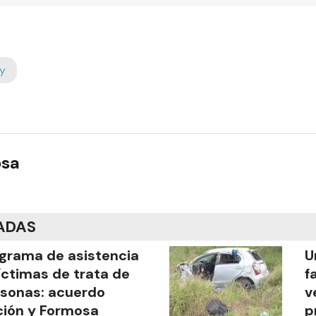
y
osa
ADAS
grama de asistencia
U
íctimas de trata de
f
sonas: acuerdo
v
ión y Formosa
p