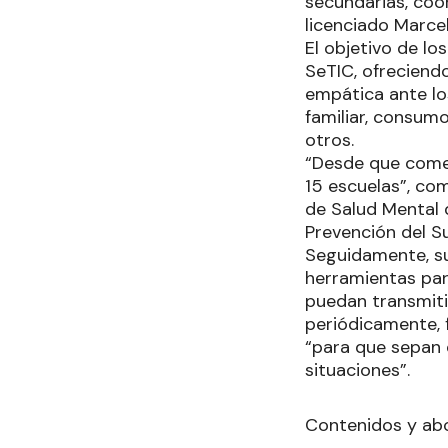
secundarias, coo
licenciado Marce
El objetivo de lo
SeTIC, ofreciend
empática ante lo
familiar, consumo
otros.
“Desde que come
15 escuelas”, co
de Salud Mental d
Prevención del Su
Seguidamente, su
herramientas par
puedan transmiti
periódicamente, 
“para que sepan 
situaciones”.
Contenidos y ab