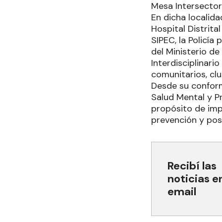
Mesa Intersectori
En dicha localida
Hospital Distrita
SIPEC, la Policía
del Ministerio de
Interdisciplinari
comunitarios, clu
Desde su conform
Salud Mental y P
propósito de impl
prevención y posv
Recibí las
noticias e
email