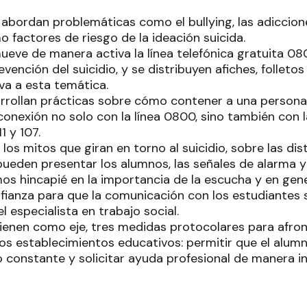
e abordan problemáticas como el bullying, las adicciones
 factores de riesgo de la ideación suicida.
eve de manera activa la línea telefónica gratuita 
evención del suicidio, y se distribuyen afiches, folleto
va a esta temática.
arrollan prácticas sobre cómo contener a una persona 
conexión no solo con la línea 0800, sino también con l
1 y 107.
os mitos que giran en torno al suicidio, sobre las dis
pueden presentar los alumnos, las señales de alarma y
s hincapié en la importancia de la escucha y en gen
fianza para que la comunicación con los estudiantes 
el especialista en trabajo social.
ienen como eje, tres medidas protocolares para afro
os establecimientos educativos: permitir que el alumn
onstante y solicitar ayuda profesional de manera i