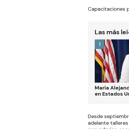
Capacitaciones p
Las más le
1
María Alejand
en Estados U
Desde septiembre,
adelante tallere