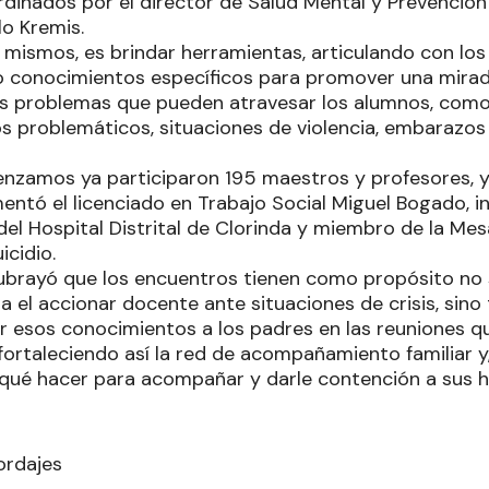
rdinados por el director de Salud Mental y Prevención 
lo Kremis.
s mismos, es brindar herramientas, articulando con lo
o conocimientos específicos para promover una mirad
s problemas que pueden atravesar los alumnos, como
s problemáticos, situaciones de violencia, embarazos 
nzamos ya participaron 195 maestros y profesores, 
mentó el licenciado en Trabajo Social Miguel Bogado, i
el Hospital Distrital de Clorinda y miembro de la Mesa
icidio.
brayó que los encuentros tienen como propósito no 
a el accionar docente ante situaciones de crisis, sin
r esos conocimientos a los padres en las reuniones 
fortaleciendo así la red de acompañamiento familiar 
qué hacer para acompañar y darle contención a sus h
ordajes