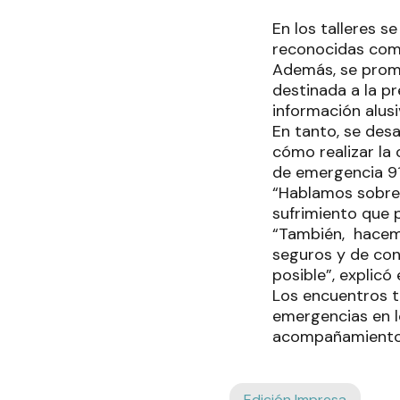
En los talleres s
reconocidas como
Además, se promu
destinada a la pr
información alusi
En tanto, se des
cómo realizar la 
de emergencia 91
“Hablamos sobre l
sufrimiento que 
“También, hacemo
seguros y de con
posible”, explicó 
Los encuentros t
emergencias en l
acompañamiento c
Edición Impresa