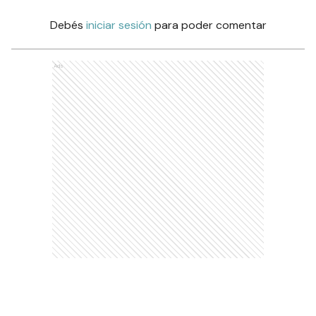
Debés
iniciar sesión
para poder comentar
Ads