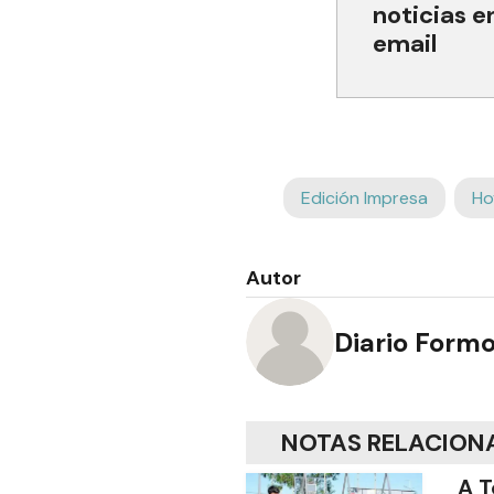
noticias e
email
Edición Impresa
Ho
Autor
Diario Form
NOTAS RELACION
A T