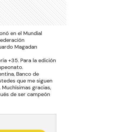
onó en el Mundial
Federación
 Eduardo Magadan
ría +35. Para la edición
ampeonato.
entina, Banco de
ustedes que me siguen
. Muchísimas gracias,
spués de ser campeón