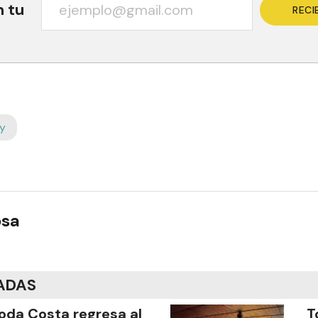
n tu
RECI
y
osa
ADAS
oda Costa regresa al
T