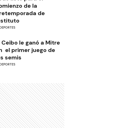
omienzo de la
retemporada de
nstituto
DEPORTES
l Ceibo le ganó a Mitre
n el primer juego de
as semis
DEPORTES