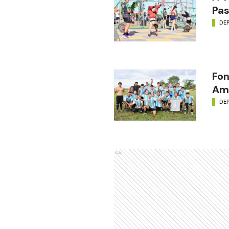
Pas
DE
Fon
Amé
DE
Ads