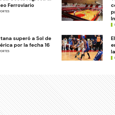
eo Ferroviario
c
p
PORTES
I
tana superó a Sol de
E
rica por la fecha 16
e
l
PORTES