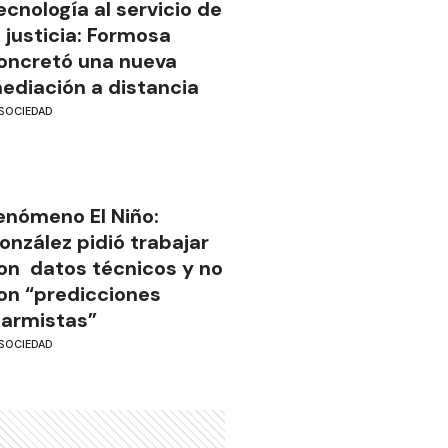
ecnología al servicio de
a justicia: Formosa
oncretó una nueva
ediación a distancia
SOCIEDAD
enómeno El Niño:
onzález pidió trabajar
on datos técnicos y no
on “predicciones
larmistas”
SOCIEDAD