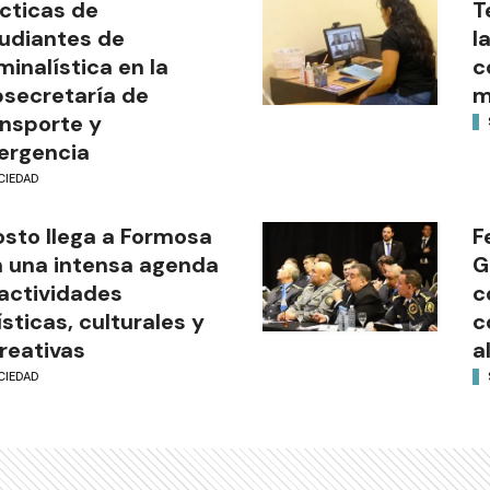
cticas de
T
udiantes de
l
minalística en la
c
secretaría de
m
nsporte y
ergencia
CIEDAD
sto llega a Formosa
F
 una intensa agenda
G
actividades
c
ísticas, culturales y
c
reativas
a
CIEDAD