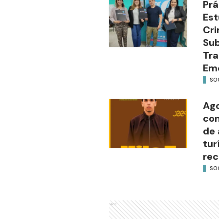
Prá
Est
Cri
Sub
Tra
Em
SO
Ago
con
de 
tur
rec
SO
Ads