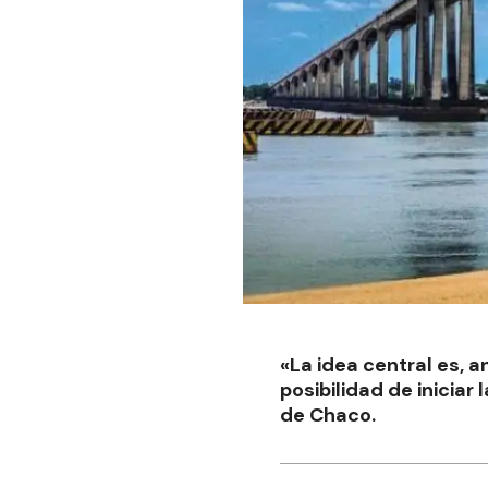
«La idea central es, a
posibilidad de iniciar
de Chaco.