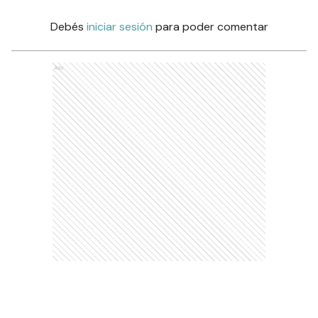
Debés
iniciar sesión
para poder comentar
Ads