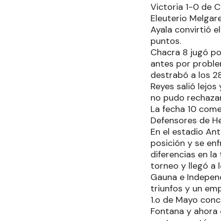
Victoria 1-0 de C
Eleuterio Melgare
Ayala convirtió e
puntos.
Chacra 8 jugó po
antes por problem
destrabó a los 28
Reyes salió lejos
no pudo rechazar 
La fecha 10 come
Defensores de He
En el estadio Ant
posición y se enf
diferencias en la
torneo y llegó a
Gauna e Independ
triunfos y un em
1.o de Mayo conc
Fontana y ahora e