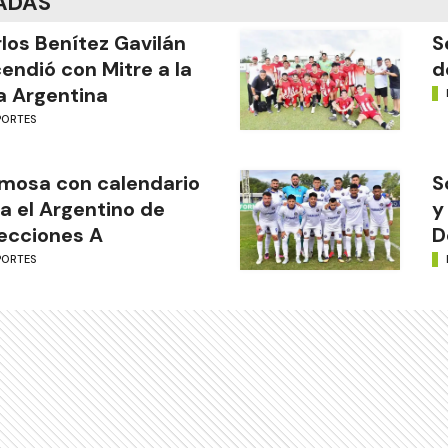
ADAS
los Benítez Gavilán
S
endió con Mitre a la
d
a Argentina
PORTES
mosa con calendario
S
a el Argentino de
y
ecciones A
D
PORTES