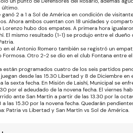
solo un punto de Defensores del Rosario, además ag
 último.
 ganó 2 a 1 a Sol de América en condición de visitante
os. Ahora ambos cuentan con 18 unidades y comparten
 Lorenzo hubo dos empates. A primera hora igualaron
hí. El mismo resultado (1-1) se produjo entre el dueño
atria.
no en el Antonio Romero también se registró un empate
Formosa. Otro 2-2 se dio en el club Fontana entre el 
 están programados cuatro de los seis partidos pen
 juegan desde las 15.30 Libertad y 8 de Diciembre en e
 la sexta fecha. En Misión de Laishí, Municipal se enf
30 por el adeudado de la novena fecha. El viernes hab
rido ante San Martín a partir de las 13.30 por la oct
8 a las 15.30 por la novena fecha. Quedarán pendientes
a: Patria vs Libertad y San Martín vs Sol de América.