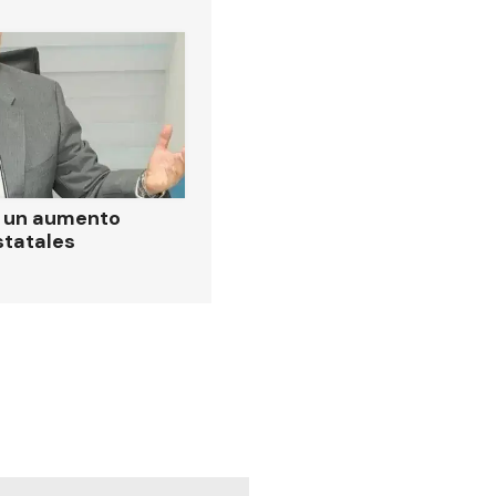
ó un aumento
statales