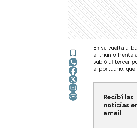
En su vuelta al b
el triunfo frente 
subió al tercer p
el portuario, que 
Recibí las
noticias e
email