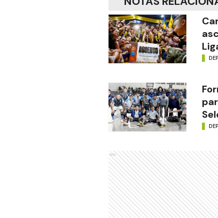
NOTAS RELACION
Car
asc
Lig
DE
For
par
Sel
DE
Ads