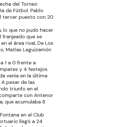
fecha del Torneo
ña de Fútbol. Pablo
al tercer puesto con 20
, lo que no pudo hacer
l franjeado que se
n el área rival, De Los
palo, Matías Leguizamón
 1 a 0 frente a
mpates y 4 festejos.
da venía en la última
 A pesar de las
ndo triunfo en el
lo comparte con Antenor
la, que acumulaba 8
Fontana en el Club
ortuario llegó a 24