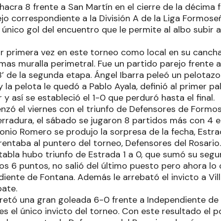
hacra 8 frente a San Martín en el cierre de la décima 
jo correspondiente a la División A de la Liga Formose
l único gol del encuentro que le permite al albo subir 
r primera vez en este torneo como local en su cancha
as muralla perimetral. Fue un partido parejo frente a
’ de la segunda etapa. Ángel Ibarra peleó un pelotazo e
 y la pelota le quedó a Pablo Ayala, definió al primer 
y así se estableció el 1-0 que perduró hasta el final.
nzó el viernes con el triunfo de Defensores de Formosa
rradura, el sábado se jugaron 8 partidos más con 4 e
onio Romero se produjo la sorpresa de la fecha, Estra
rentaba al puntero del torneo, Defensores del Rosario.
 tabla hubo triunfo de Estrada 1 a 0, que sumó su segu
 los 6 puntos, no salió del último puesto pero ahora 
iente de Fontana. Además le arrebató el invicto a Vil
pate.
retó una gran goleada 6-0 frente a Independiente de 
s el único invicto del torneo. Con este resultado el p