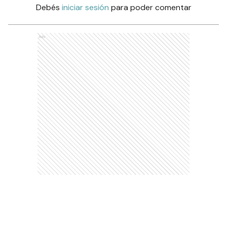
Debés
iniciar sesión
para poder comentar
Ads