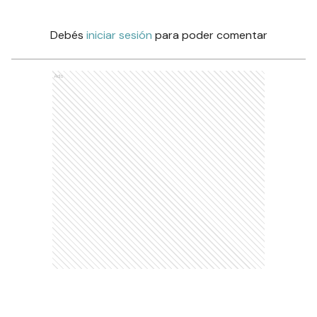
Debés
iniciar sesión
para poder comentar
Ads