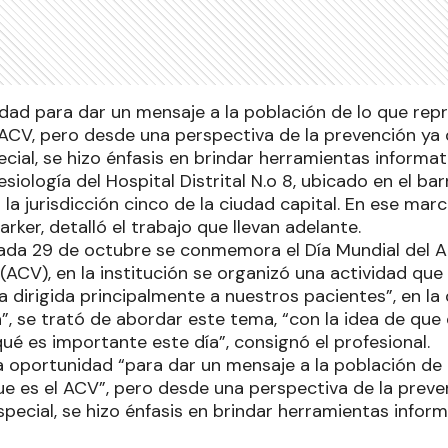
dad para dar un mensaje a la población de lo que repr
 ACV, pero desde una perspectiva de la prevención ya 
ecial, se hizo énfasis en brindar herramientas informa
esiología del Hospital Distrital N.o 8, ubicado en el ba
la jurisdicción cinco de la ciudad capital. En ese marco
Marker, detalló el trabajo que llevan adelante.
da 29 de octubre se conmemora el Día Mundial del A
ACV), en la institución se organizó una actividad que
a dirigida principalmente a nuestros pacientes”, en l
a”, se trató de abordar este tema, “con la idea de que
é es importante este día”, consignó el profesional.
a oportunidad “para dar un mensaje a la población de
que es el ACV”, pero desde una perspectiva de la prev
especial, se hizo énfasis en brindar herramientas info