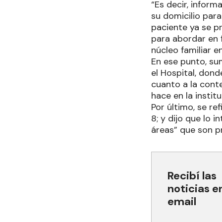
“Es decir, inform
su domicilio para
paciente ya se p
para abordar en 
núcleo familiar e
En ese punto, sum
el Hospital, don
cuanto a la conte
hace en la instit
Por último, se re
8; y dijo que lo
áreas” que son 
Recibí las
noticias e
email