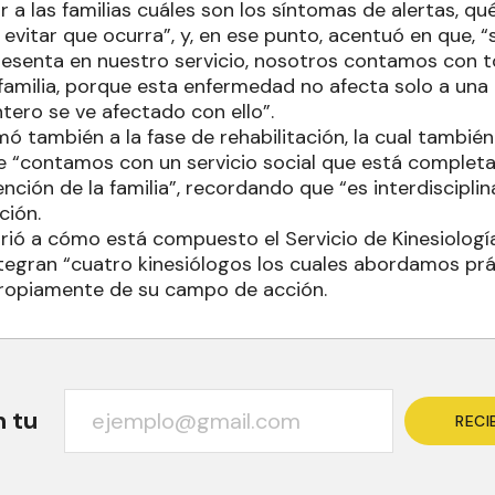
ar a las familias cuáles son los síntomas de alertas, 
 evitar que ocurra”, y, en ese punto, acentuó en que, “s
resenta en nuestro servicio, nosotros contamos con t
familia, porque esta enfermedad no afecta solo a una 
ntero se ve afectado con ello”.
ó también a la fase de rehabilitación, la cual también
de “contamos con un servicio social que está complet
nción de la familia”, recordando que “es interdisciplin
ución.
firió a cómo está compuesto el Servicio de Kinesiología
 integran “cuatro kinesiólogos los cuales abordamos p
propiamente de su campo de acción.
n tu
RECI