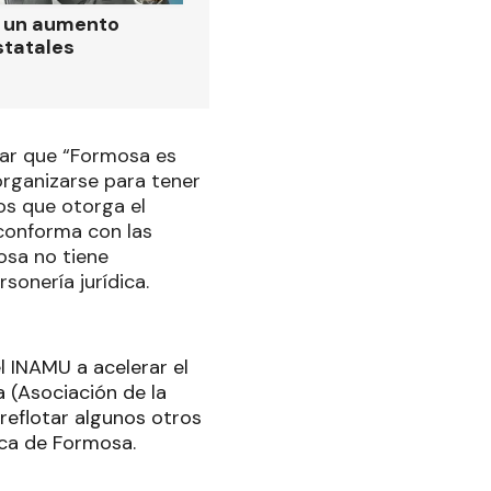
ó un aumento
statales
lar que “Formosa es
organizarse para tener
os que otorga el
 conforma con las
osa no tiene
sonería jurídica.
 INAMU a acelerar el
a (Asociación de la
reflotar algunos otros
sica de Formosa.