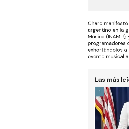
Charo manifestó 
argentino en la g
Música (INAMU), y
programadores de 
exhortándolos a 
evento musical an
Las más le
1