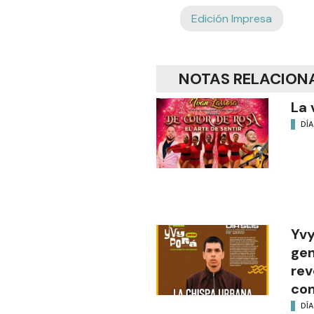
Edición Impresa
NOTAS RELACION
La 
DÍA
Yvy
gen
rev
con
DÍA