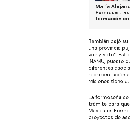
María Alejan
Formosa tras 
formación en
También bajó su 
una provincia pu
voz y voto”. Esto
INAMU, puesto qu
diferentes asoci
representación al
Misiones tiene 6,
La formoseña se 
trámite para que 
Música en Formos
proyectos de aso