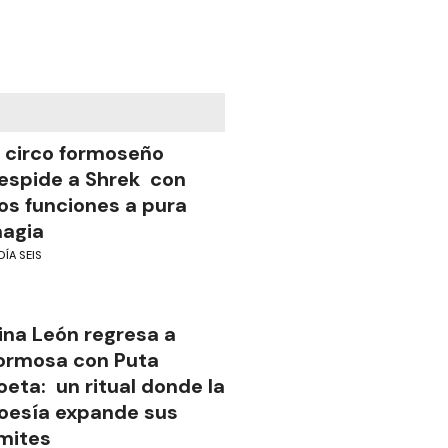
l circo formoseño
espide a Shrek con
os funciones a pura
agia
DÍA SEIS
ina León regresa a
ormosa con Puta
oeta: un ritual donde la
oesía expande sus
ímites