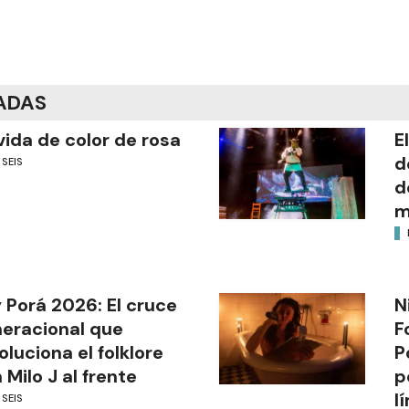
ADAS
vida de color de rosa
E
d
 SEIS
d
m
 Porá 2026: El cruce
N
eracional que
F
oluciona el folklore
P
 Milo J al frente
p
l
 SEIS