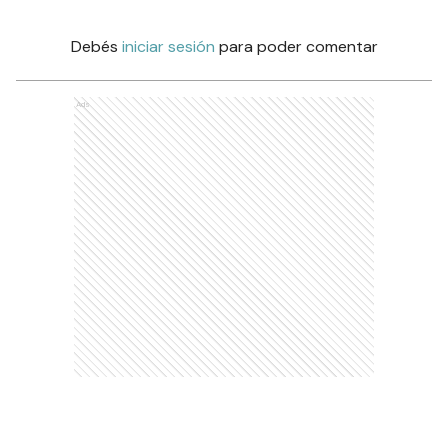
Debés
iniciar sesión
para poder comentar
Ads