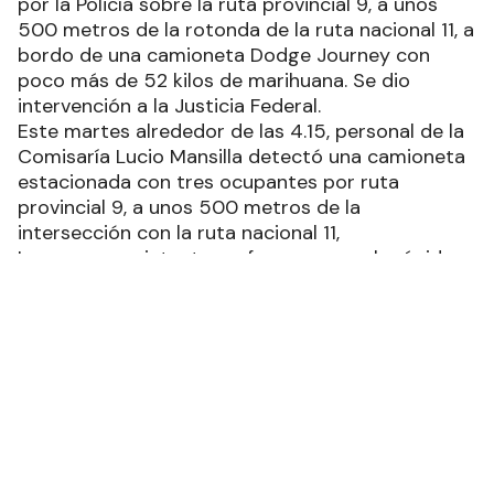
por la Policía sobre la ruta provincial 9, a unos
500 metros de la rotonda de la ruta nacional 11, a
bordo de una camioneta Dodge Journey con
poco más de 52 kilos de marihuana. Se dio
intervención a la Justicia Federal.
Este martes alrededor de las 4.15, personal de la
Comisaría Lucio Mansilla detectó una camioneta
estacionada con tres ocupantes por ruta
provincial 9, a unos 500 metros de la
intersección con la ruta nacional 11,
Las personas intentaron fugarse, pero la rápida
maniobra de los policías impidió el escape, no así
de uno que logró hallar en la espesura del monte
y la oscuridad del sitio su huida.
Los demorados se tratan de un formoseño, un
paraguayo y una mujer oriunda de Santa Fe. Al
acercarse al vehículo, los policías vieron dos
bolsas de consorcios de las cuales emanaba un
fuerte olor a marihuana.
El procedimiento se informó a la Justicia Federal