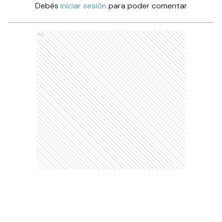
Debés
iniciar sesión
para poder comentar
Ads