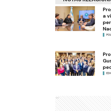
Pro
a v
per
Nac
POL
Pro
Gus
ped
EDI
Ads