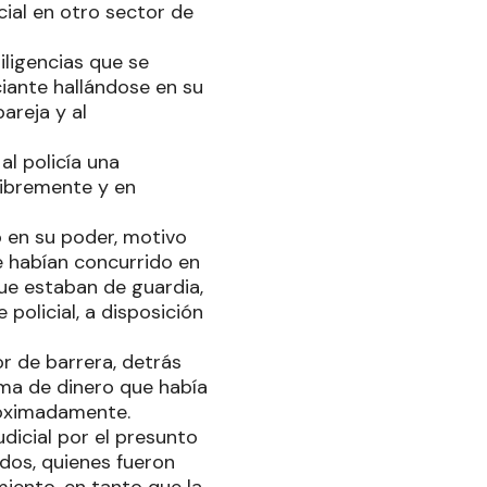
ial en otro sector de
iligencias que se
iante hallándose en su
areja y al
al policía una
libremente y en
o en su poder, motivo
ue habían concurrido en
que estaban de guardia,
policial, a disposición
or de barrera, detrás
suma de dinero que había
roximadamente.
udicial por el presunto
ados, quienes fueron