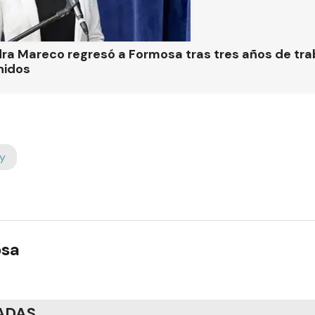
ra Mareco regresó a Formosa tras tres años de tra
nidos
y
osa
ADAS