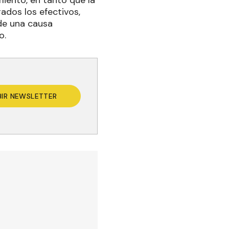
iento, en tanto que la
rados los efectivos,
 de una causa
o.
BIR NEWSLETTER