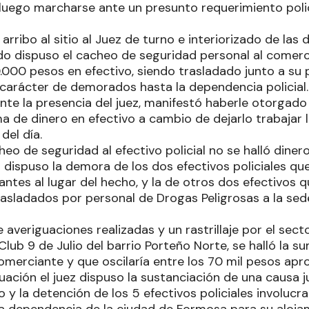
 luego marcharse ante un presunto requerimiento polic
rribo al sitio al Juez de turno e interiorizado de las d
do dispuso el cacheo de seguridad personal al comerc
000 pesos en efectivo, siendo trasladado junto a su p
carácter de demorados hasta la dependencia policial.
nte la presencia del juez, manifestó haberle otorgado 
a de dinero en efectivo a cambio de dejarlo trabajar 
del día.
heo de seguridad al efectivo policial no se halló diner
ez dispuso la demora de los dos efectivos policiales q
antes al lugar del hecho, y la de otros dos efectivos 
asladados por personal de Drogas Peligrosas a la sede 
averiguaciones realizadas y un rastrillaje por el sect
Club 9 de Julio del barrio Porteño Norte, se halló la 
omerciante y que oscilaría entre los 70 mil pesos ap
uación el juez dispuso la sustanciación de una causa j
 y la detención de los 5 efectivos policiales involucr