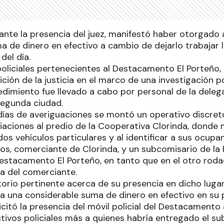
ante la presencia del juez, manifestó haber otorgado
a de dinero en efectivo a cambio de dejarlo trabajar 
del día.
oliciales pertenecientes al Destacamento El Porteño, 
ción de la justicia en el marco de una investigación 
edimiento fue llevado a cabo por personal de la dele
segunda ciudad.
días de averiguaciones se montó un operativo discreto
iaciones al predio de la Cooperativa Clorinda, donde 
 dos vehículos particulares y al identificar a sus ocupa
s, comerciante de Clorinda, y un subcomisario de la P
Destacamento El Porteño, en tanto que en el otro rod
ja del comerciante.
torio pertinente acerca de su presencia en dicho lugar
a una considerable suma de dinero en efectivo en su p
citó la presencia del móvil policial del Destacamento
tivos policiales más a quienes habría entregado el su