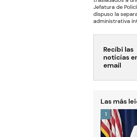
trasladados a un
Jefatura de Polic
dispuso la separa
administrativa in
Recibí las
noticias e
email
Las más le
1