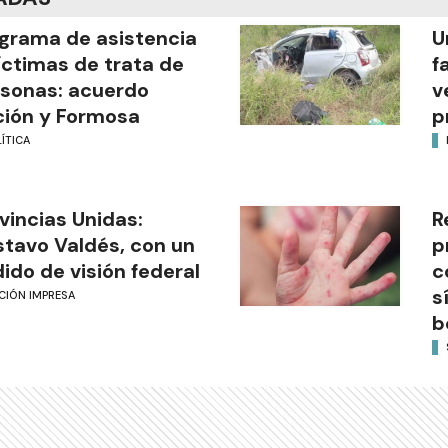
grama de asistencia
U
íctimas de trata de
f
sonas: acuerdo
v
ión y Formosa
p
ÍTICA
vincias Unidas:
R
tavo Valdés, con un
p
ido de visión federal
c
s
CIÓN IMPRESA
b