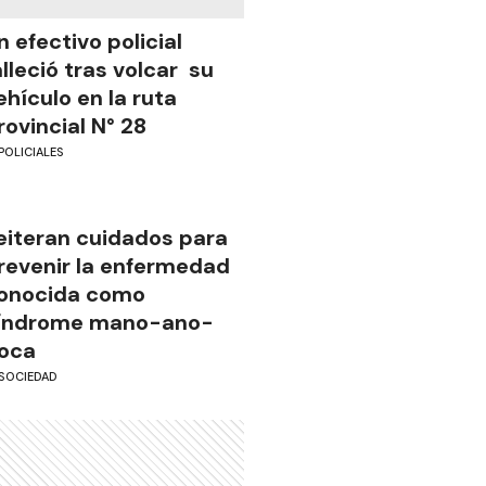
n efectivo policial
alleció tras volcar su
ehículo en la ruta
rovincial N° 28
POLICIALES
eiteran cuidados para
revenir la enfermedad
onocida como
índrome mano-ano-
oca
SOCIEDAD