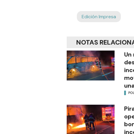
Edición Impresa
NOTAS RELACION
Un 
des
inc
mot
una
POL
Pir
ope
bom
inc