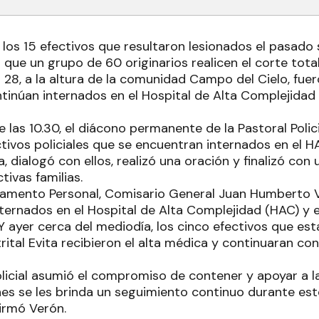
e los 15 efectivos que resultaron lesionados el pasad
 que un grupo de 60 originarios realicen el corte total
° 28, a la altura de la comunidad Campo del Cielo, fue
tinúan internados en el Hospital de Alta Complejidad
e las 10.30, el diácono permanente de la Pastoral Polic
ectivos policiales que se encuentran internados en el H
ta, dialogó con ellos, realizó una oración y finalizó co
ctivas familias.
rtamento Personal, Comisario General Juan Humberto 
internados en el Hospital de Alta Complejidad (HAC) y 
Y ayer cerca del mediodía, los cinco efectivos que est
trital Evita recibieron el alta médica y continuaran c
olicial asumió el compromiso de contener y apoyar a la
enes se les brinda un seguimiento continuo durante es
firmó Verón.