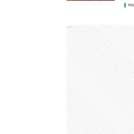
POL
Ads