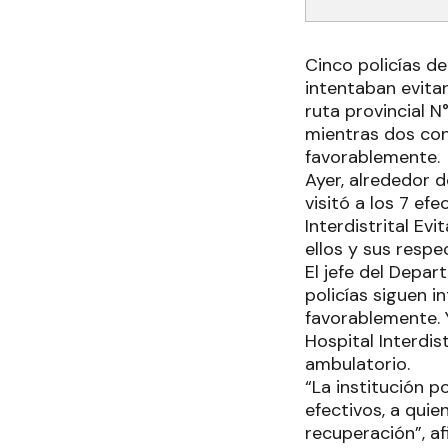
Cinco policías d
intentaban evitar
ruta provincial N
mientras dos con
favorablemente.
Ayer, alrededor d
visitó a los 7 ef
Interdistrital Evi
ellos y sus respe
El jefe del Depa
policías siguen 
favorablemente. 
Hospital Interdis
ambulatorio.
“La institución p
efectivos, a qui
recuperación”, a