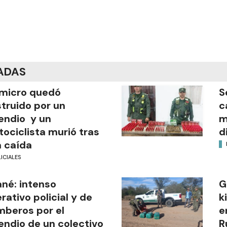
ADAS
micro quedó
S
truido por un
c
endio y un
m
ociclista murió tras
d
 caída
ICIALES
ané: intenso
G
rativo policial y de
k
beros por el
e
endio de un colectivo
R